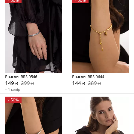
-
50%
-
50%
Браслет BRS-9546
Браслет BRS-9644
149 ₴
299 ₴
144 ₴
289 ₴
+ 1 колір
-
50%