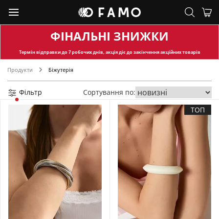
ФІНАЛЬНІ ЗНИЖКИ
Термін відправки
до 7 робочих днів, акція діє до закінчення акційних товарів
Продукти
Біжутерія
Фільтр
Сортування по:
ТОП