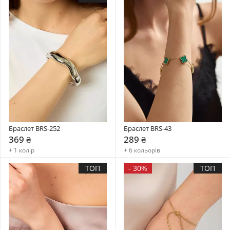
Браслет BRS-252
Браслет BRS-43
369 ₴
289 ₴
+ 1 колір
+ 6 кольорів
ТОП
-
30%
ТОП