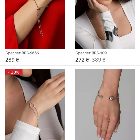
Браслет BRS-9656
Браслет BRS-109
289 ₴
272 ₴
389 ₴
-
30%