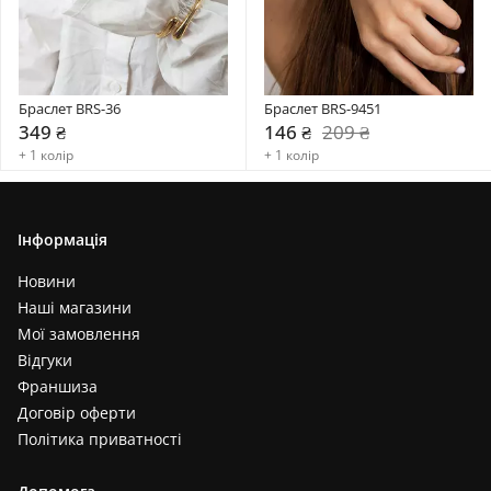
Браслет BRS-36
Браслет BRS-9451
349 ₴
146 ₴
209 ₴
+ 1 колір
+ 1 колір
Інформація
Новини
Наші магазини
Мої замовлення
Відгуки
Франшиза
Договір оферти
Політика приватності