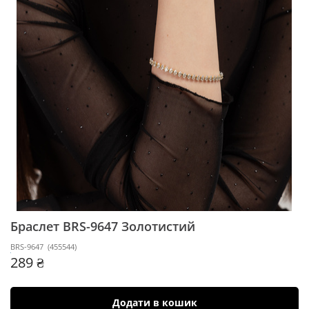
Браслет BRS-9647
Золотистий
BRS-9647
(
455544
)
289 ₴
Додати в кошик