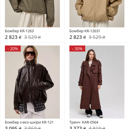
Бомбер KR-1263
Бомбер KR-12631
2 823 ₴
3 529 ₴
2 823 ₴
3 529 ₴
-
20%
-
30%
Бомбер з еко-шкіри KR-121
Тренч  KAR-0564
3 095 ₴
3 869 ₴
3 373 ₴
4 819 ₴