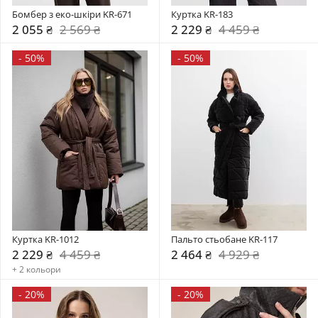
Бомбер з еко-шкіри KR-671
Куртка KR-183
2 055 ₴
2 569 ₴
2 229 ₴
4 459 ₴
-
50%
-
50%
Куртка KR-1012
Пальто стьобане KR-117
2 229 ₴
4 459 ₴
2 464 ₴
4 929 ₴
+ 2 кольори
-
20%
-
20%