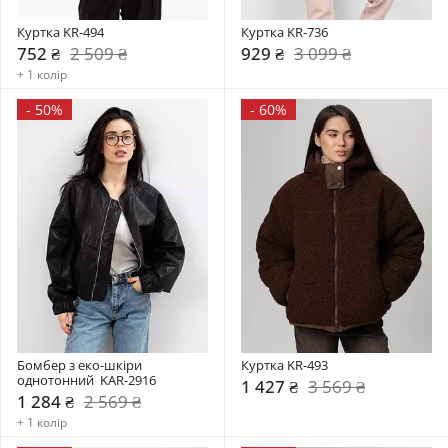
Куртка KR-494
Куртка KR-736
752 ₴
2 509 ₴
929 ₴
3 099 ₴
+ 1 колір
-
50%
-
60%
Бомбер з еко-шкіри 
Куртка KR-493
однотонний  KAR-2916
1 427 ₴
3 569 ₴
1 284 ₴
2 569 ₴
+ 1 колір