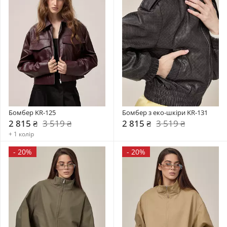
Бомбер KR-125
Бомбер з еко-шкіри KR-131
2 815 ₴
3 519 ₴
2 815 ₴
3 519 ₴
+ 1 колір
-
20%
-
20%