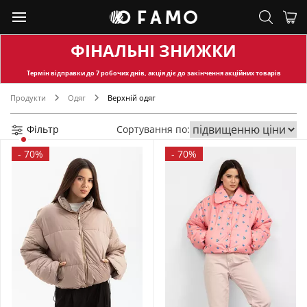
ФІНАЛЬНІ ЗНИЖКИ
Термін відправки
до 7 робочих днів, акція діє до закінчення акційних товарів
Продукти
Одяг
Верхній одяг
Фільтр
Сортування по:
-
70%
-
70%