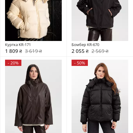
Куртка KR-171
Бомбер KR-670
1 809 ₴
3 619 ₴
2 055 ₴
2 569 ₴
-
20%
-
50%