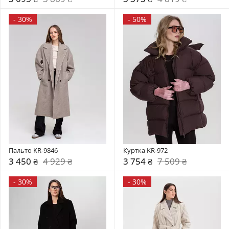
-
30%
-
50%
Пальто KR-9846
Куртка KR-972
3 450 ₴
4 929 ₴
3 754 ₴
7 509 ₴
-
30%
-
30%