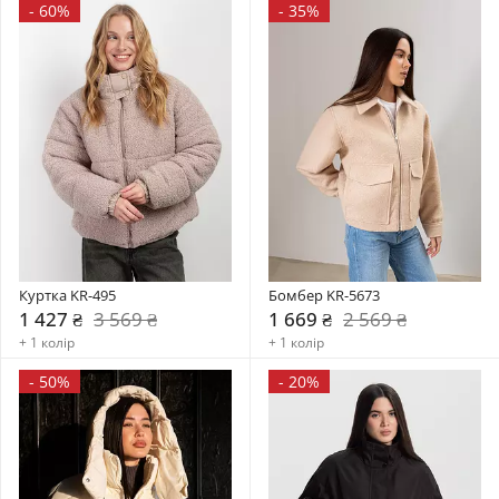
-
60%
-
35%
Куртка KR-495
Бомбер KR-5673
1 427 ₴
3 569 ₴
1 669 ₴
2 569 ₴
+ 1 колір
+ 1 колір
-
50%
-
20%