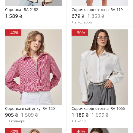
Сорочка   RA-2182
Сорочка однотонна  RA-119
1 589 ₴
679 ₴
1 359 ₴
+ 2 кольори
-
40%
-
30%
Сорочка в клітинку  RA-120
Сорочка однотонна  RA-1066
905 ₴
1 509 ₴
1 189 ₴
1 699 ₴
+ 3 кольори
+ 1 колір
-
30%
-
40%