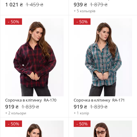
1 021 ₴
1 459 ₴
939 ₴
1 879 ₴
+ 5 кольорів
-
50%
-
50%
Сорочка в клітинку  RA-170
Сорочка в клітинку  RA-171
919 ₴
1 839 ₴
919 ₴
1 839 ₴
+ 2 кольори
+ 1 колір
-
50%
-
50%