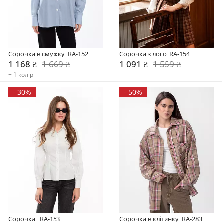
Сорочка в смужку  RA-152
Сорочка з лого  RA-154
1 168 ₴
1 669 ₴
1 091 ₴
1 559 ₴
+ 1 колір
-
30%
-
50%
Сорочка   RA-153
Сорочка в клітинку  RA-283