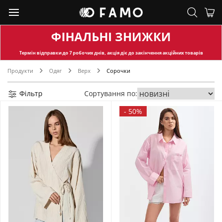
ФІНАЛЬНІ ЗНИЖКИ
Термін відправки
до 7 робочих днів, акція діє до закінчення акційних товарів
Продукти
Одяг
Верх
Сорочки
Фільтр
Сортування по:
-
50%