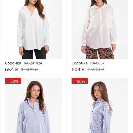
Сорочка   RA-241024
Сорочка   RA-8057
654 ₴
1 309 ₴
604 ₴
1 209 ₴
-
50%
-
50%