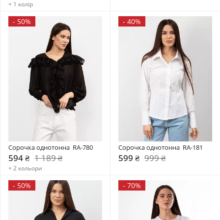
+ 1 колір
-
50%
-
40%
Сорочка однотонна  RA-780
Сорочка однотонна  RA-181
594 ₴
1 189 ₴
599 ₴
999 ₴
+ 2 кольори
-
50%
-
70%