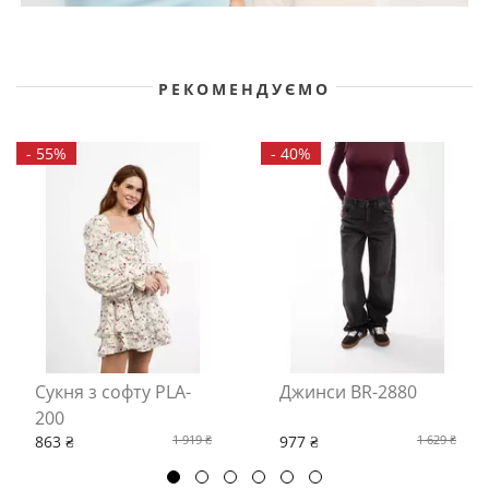
РЕКОМЕНДУЄМО
-
55%
-
40%
Сукня з софту PLA-
Джинси BR-2880
200
863 ₴
1 919 ₴
977 ₴
1 629 ₴