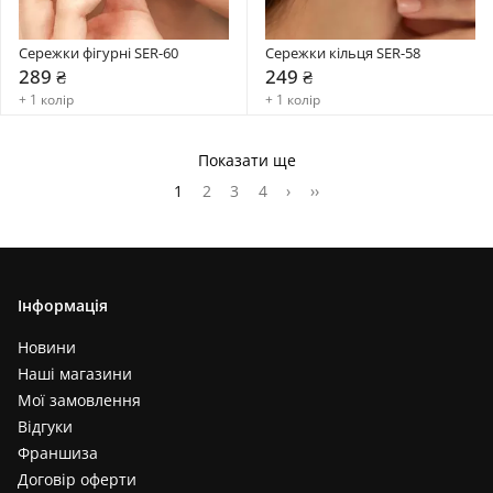
Сережки фігурні SER-60
Сережки кільця SER-58
289 ₴
249 ₴
+ 1 колір
+ 1 колір
Показати ще
1
2
3
4
›
››
Інформація
Новини
Наші магазини
Мої замовлення
Відгуки
Франшиза
Договір оферти