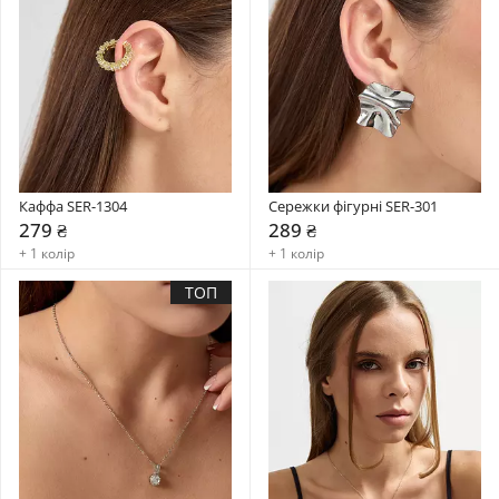
Каффа SER-1304
Сережки фігурні SER-301
279 ₴
289 ₴
+ 1 колір
+ 1 колір
ТОП