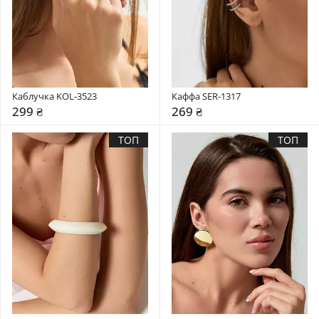
Каблучка KOL-3523
Каффа SER-1317
299 ₴
269 ₴
ТОП
ТОП