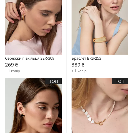
Сережки півкільця SER-309
Браслет BRS-253
269 ₴
389 ₴
+ 1 колір
+ 1 колір
ТОП
ТОП