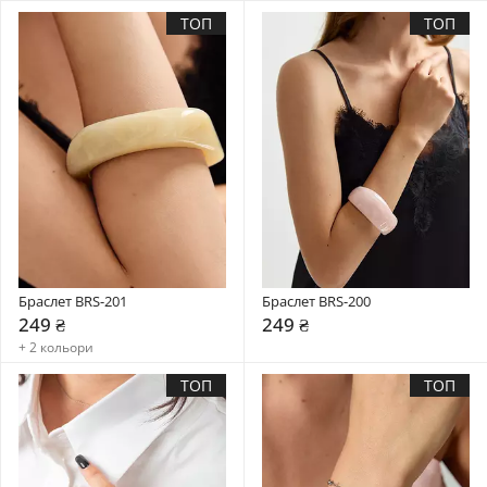
ТОП
ТОП
Браслет BRS-201
Браслет BRS-200
249 ₴
249 ₴
+ 2 кольори
ТОП
ТОП