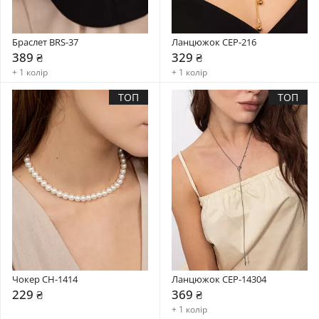
Браслет BRS-37
Ланцюжок CEP-216
389 ₴
329 ₴
+ 1 колір
+ 1 колір
ТОП
ТОП
Чокер CH-1414
Ланцюжок CEP-14304
229 ₴
369 ₴
+ 1 колір