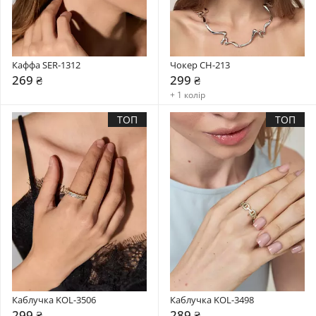
Каффа SER-1312
Чокер CH-213
269 ₴
299 ₴
+ 1 колір
ТОП
ТОП
Каблучка KOL-3506
Каблучка KOL-3498
299 ₴
289 ₴