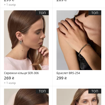
+ 1 колір
ТОП
ТОП
Сережки кільця SER-306
Браслет BRS-254
269 ₴
299 ₴
+ 1 колір
ТОП
ТОП