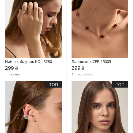
Набір каблучок KOL-3280
Ланцюжок CEP-15005
299 ₴
299 ₴
+ 1 колір
+ 5 кольорів
ТОП
ТОП