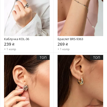
Каблучка KOL-36
Браслет BRS-9363
239 ₴
269 ₴
+ 1 колір
+ 1 колір
ТОП
ТОП