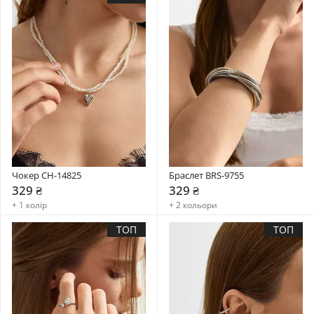
Чокер CH-14825
Браслет BRS-9755
329 ₴
329 ₴
+ 1 колір
+ 2 кольори
ТОП
ТОП