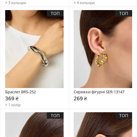
+ 3 кольори
+ 4 кольори
ТОП
ТОП
Браслет BRS-252
Сережки фігурні SER-13147
369 ₴
269 ₴
+ 1 колір
ТОП
ТОП