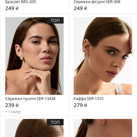
Браслет BRS-205
Сережки фігурні SER-308
249 ₴
249 ₴
ТОП
Сережки пусети SER-13438
Каффа SER-1310
239 ₴
279 ₴
+ 1 колір
ТОП