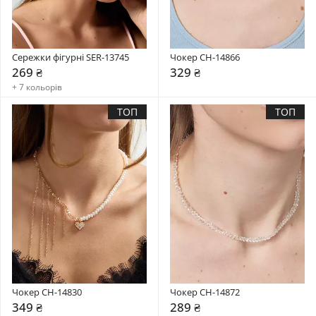
Сережки фігурні SER-13745
Чокер CH-14866
269 ₴
329 ₴
+ 7 кольорів
ТОП
ТОП
Чокер CH-14830
Чокер CH-14872
349 ₴
289 ₴