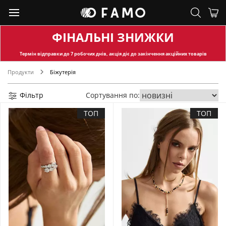
ФІНАЛЬНІ ЗНИЖКИ
Термін відправки
до 7 робочих днів, акція діє до закінчення акційних товарів
Продукти
Біжутерія
Фільтр
Сортування по:
ТОП
ТОП