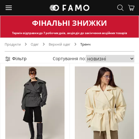
ФІНАЛЬНІ ЗНИЖКИ
Термін відправки
до 7 робочих днів, акція діє до закінчення акційних товарів
Продукти
Одяг
Верхній одяг
Тренч
Фільтр
Сортування по: