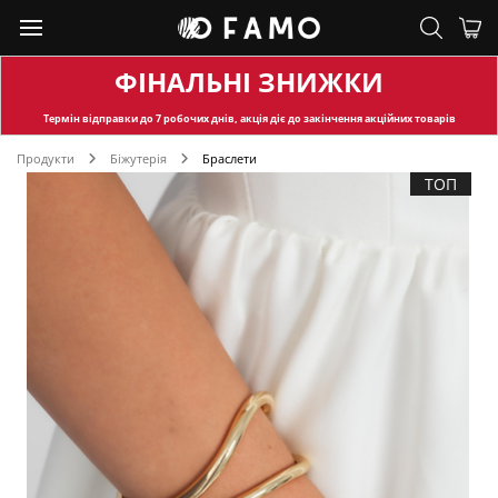
ФІНАЛЬНІ ЗНИЖКИ
Термін відправки
до 7 робочих днів, акція діє до закінчення акційних товарів
Продукти
Біжутерія
Браслети
ТОП