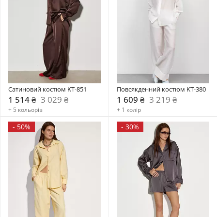
Сатиновий костюм KT-851
Повсякденний костюм KT-380
1 514 ₴
3 029 ₴
1 609 ₴
3 219 ₴
+ 5 кольорів
+ 1 колір
-
50%
-
30%