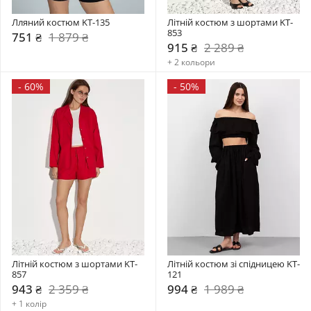
Лляний костюм KT-135
Літній костюм з шортами KT-
853
751 ₴
1 879 ₴
915 ₴
2 289 ₴
+ 2 кольори
-
60%
-
50%
Літній костюм з шортами KT-
Літній костюм зі спідницею KT-
857
121
943 ₴
2 359 ₴
994 ₴
1 989 ₴
+ 1 колір