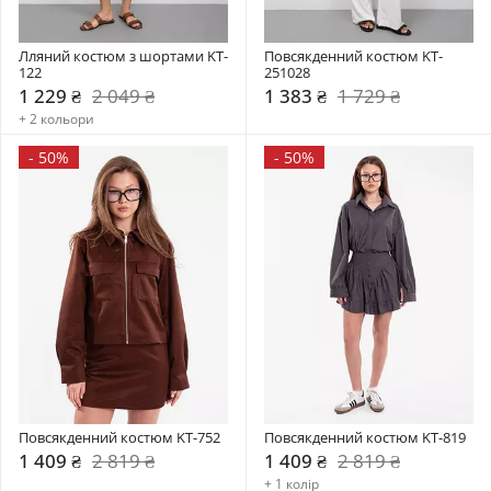
Лляний костюм з шортами KT-
Повсякденний костюм KT-
122
251028
1 229 ₴
2 049 ₴
1 383 ₴
1 729 ₴
+ 2 кольори
-
50%
-
50%
Повсякденний костюм KT-752
Повсякденний костюм KT-819
1 409 ₴
2 819 ₴
1 409 ₴
2 819 ₴
+ 1 колір