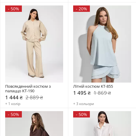
-
50%
-
20%
Повсякденний костюм з 
Літній костюм KT-855
палаццо KT-190
1 495 ₴
1 869 ₴
1 444 ₴
2 889 ₴
+ 1 колір
+ 3 кольори
-
50%
-
50%