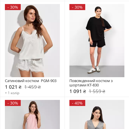
-
30%
-
30%
Сатиновий костюм  PGM-903
Повсякденний костюм з 
шортами KT-830
1 021 ₴
1 459 ₴
1 091 ₴
1 559 ₴
+ 1 колір
-
30%
-
40%