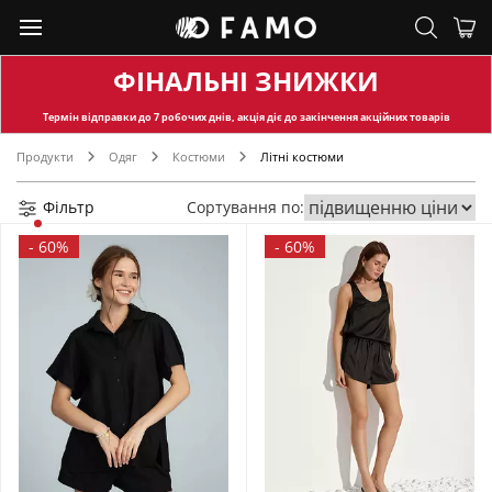
ФІНАЛЬНІ ЗНИЖКИ
Термін відправки
до 7 робочих днів, акція діє до закінчення акційних товарів
Продукти
Одяг
Костюми
Літні костюми
Фільтр
Сортування по:
-
60%
-
60%