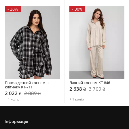
-
30%
-
30%
Повсякденний костюм в 
Лляний костюм KT-846
клітинку KT-711
2 638 ₴
3 769 ₴
2 022 ₴
2 889 ₴
+ 1 колір
+ 1 колір
Інформація