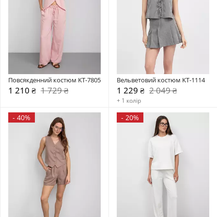
Повсякденний костюм KT-7805
Вельветовий костюм KT-1114
1 210 ₴
1 729 ₴
1 229 ₴
2 049 ₴
+ 1 колір
-
40%
-
20%