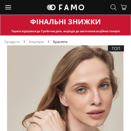
ФІНАЛЬНІ ЗНИЖКИ
Термін відправки
до 7 робочих днів, акція діє до закінчення акційних товарів
Продукти
Біжутерія
Браслети
ТОП