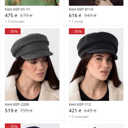
Кепі KEP-01-11
Кепі KEP-8114
475 ₴
679 ₴
616 ₴
949 ₴
+ 3 кольори
+ 1 колір
-
35%
-
35%
Кепі KEP-2209
Кепі KEP-112
519 ₴
799 ₴
421 ₴
649 ₴
+ 2 кольори
-
35%