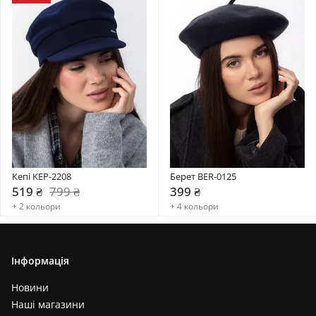
Кепі KEP-2208
Берет BER-0125
519 ₴
799 ₴
399 ₴
+ 2 кольори
+ 4 кольори
Інформація
Новини
Наші магазини