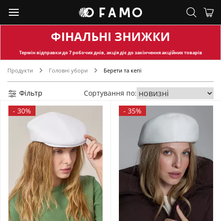
ФІНАЛЬНІ ЗНИЖКИ
Термін відправки
до 7 робочих днів, акція діє до закінчення акційних товарів
Продукти
Головні убори
Берети та кепі
Фільтр
Сортування по:
-
30%
-
35%