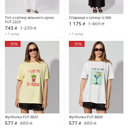
Топ з сатину вільного крою 
Спідниця з сатину U-266
FUT-2223
1 175 ₴
1 469 ₴
743 ₴
1 239 ₴
+ 1 колір
+ 1 колір
-
35%
-
35%
Футболка FUT-8631
Футболка FUT-8609
577 ₴
889 ₴
577 ₴
889 ₴