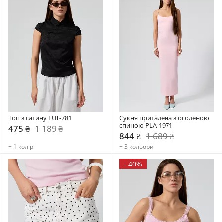
Топ з сатину FUT-781
Сукня приталена з оголеною 
спиною PLA-1971
475 ₴
1 189 ₴
844 ₴
1 689 ₴
+ 1 колір
+ 3 кольори
-
40%