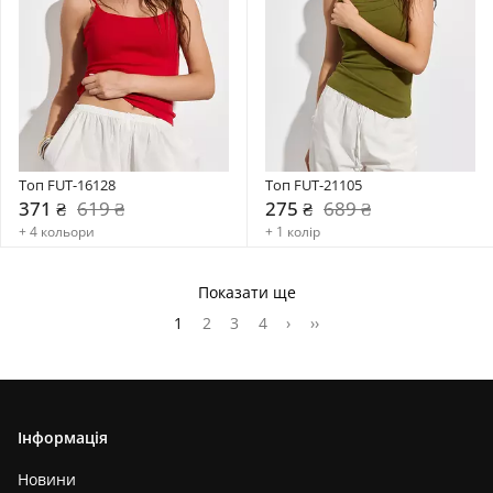
Топ FUT-16128
Топ FUT-21105
371 ₴
619 ₴
275 ₴
689 ₴
+ 4 кольори
+ 1 колір
Показати ще
1
2
3
4
›
››
Інформація
Новини