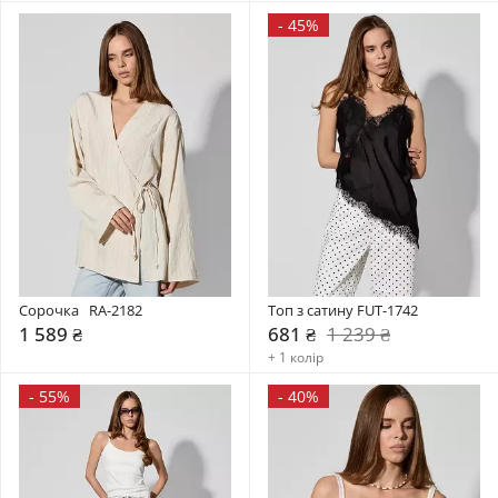
-
45%
Сорочка   RA-2182
Топ з сатину FUT-1742
1 589 ₴
681 ₴
1 239 ₴
+ 1 колір
-
55%
-
40%