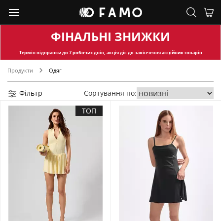
ФІНАЛЬНІ ЗНИЖКИ
Термін відправки
до 7 робочих днів, акція діє до закінчення акційних товарів
Продукти
Одяг
Фільтр
Сортування по:
ТОП