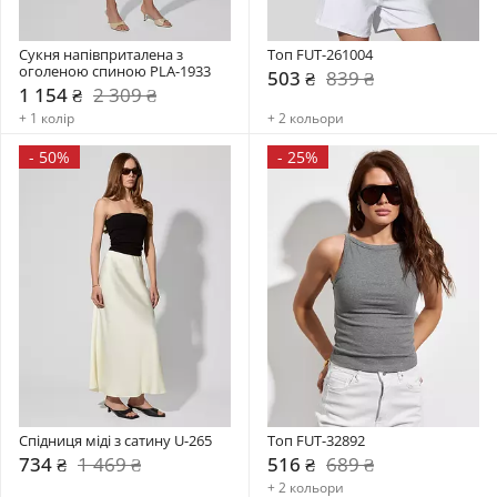
Сукня напівприталена з 
Топ FUT-261004
оголеною спиною PLA-1933
503 ₴
839 ₴
1 154 ₴
2 309 ₴
+ 1 колір
+ 2 кольори
-
50%
-
25%
Спідниця міді з сатину U-265
Топ FUT-32892
734 ₴
1 469 ₴
516 ₴
689 ₴
+ 2 кольори