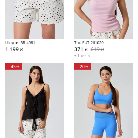
Шорти  BR-4981
Топ FUT-261020
1 199 ₴
371 ₴
619 ₴
+ 1 колір
-
45%
-
20%