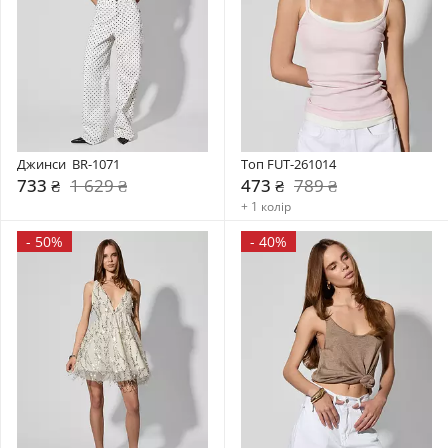
Джинси  BR-1071
Топ FUT-261014
733 ₴
1 629 ₴
473 ₴
789 ₴
+ 1 колір
-
50%
-
40%