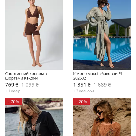
Спортивний костюм з 
Кімоно максі з бавовни PL-
шортами KT-2044
202602
769 ₴
1 099 ₴
1 351 ₴
1 689 ₴
+ 1 колір
+ 2 кольори
-
70%
-
20%