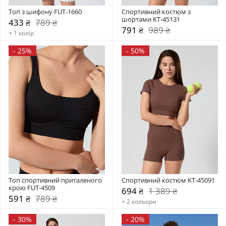
Топ з шифону FUT-1660
Спортивний костюм з 
шортами KT-45131
433 ₴
789 ₴
791 ₴
989 ₴
+ 1 колір
-
25%
-
50%
Топ спортивний приталеного 
Спортивний костюм KT-45091
крою FUT-4509
694 ₴
1 389 ₴
591 ₴
789 ₴
+ 2 кольори
-
30%
-
20%