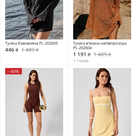
Туніка бавовняна PL-202605
Туніка в'язана напівпрозора 
PL-202604
446 ₴
1 489 ₴
1 191 ₴
1 489 ₴
+ 1 колір
-
60%