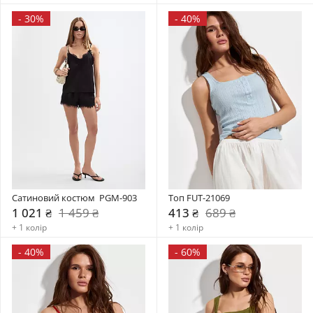
-
30%
-
40%
Сатиновий костюм  PGM-903
Топ FUT-21069
1 021 ₴
1 459 ₴
413 ₴
689 ₴
+ 1 колір
+ 1 колір
-
40%
-
60%