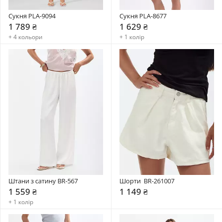
Сукня PLA-9094
Сукня PLA-8677
1 789 ₴
1 629 ₴
+ 4 кольори
+ 1 колір
Штани з сатину BR-567
Шорти  BR-261007
1 559 ₴
1 149 ₴
+ 1 колір