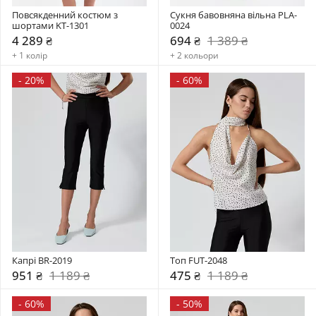
Повсякденний костюм з 
Сукня бавовняна вільна PLA-
шортами KT-1301
0024
4 289 ₴
694 ₴
1 389 ₴
+ 1 колір
+ 2 кольори
-
20%
-
60%
Капрі BR-2019
Топ FUT-2048
951 ₴
1 189 ₴
475 ₴
1 189 ₴
-
60%
-
50%