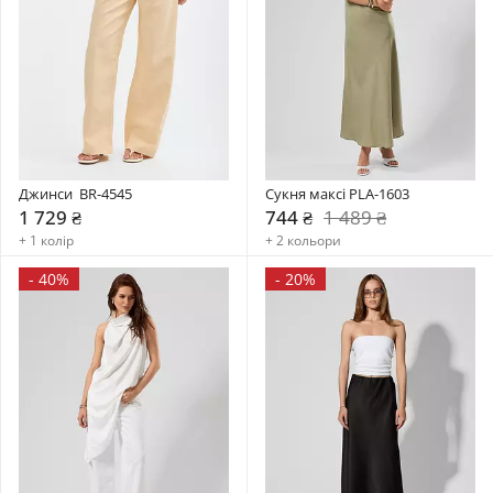
Джинси  BR-4545
Сукня максі PLA-1603
1 729 ₴
744 ₴
1 489 ₴
+ 1 колір
+ 2 кольори
-
40%
-
20%