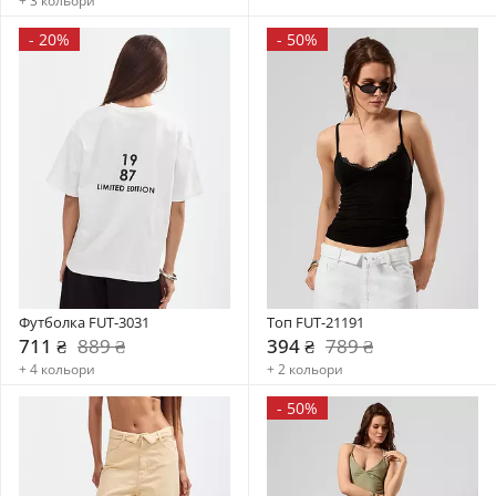
+ 3 кольори
-
20%
-
50%
Футболка FUT-3031
Топ FUT-21191
711 ₴
889 ₴
394 ₴
789 ₴
+ 4 кольори
+ 2 кольори
-
50%