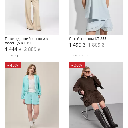
Повсякденний костюм з 
Літній костюм KT-855
палаццо KT-190
1 495 ₴
1 869 ₴
1 444 ₴
2 889 ₴
+ 1 колір
+ 3 кольори
-
45%
-
30%