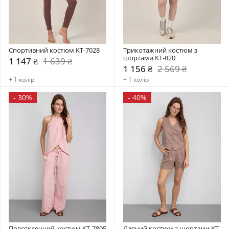
Спортивний костюм KT-7028
Трикотажний костюм з 
шортами KT-820
1 147 ₴
1 639 ₴
1 156 ₴
2 569 ₴
+ 1 колір
+ 1 колір
-
30%
-
40%
Повсякденний костюм KT-7805
Лляний костюм з шортами KT-