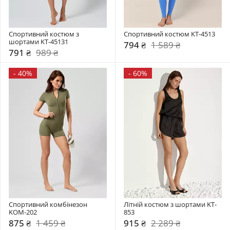
Спортивний костюм з 
Спортивний костюм KT-4513
шортами KT-45131
794 ₴
1 589 ₴
791 ₴
989 ₴
-
40%
-
60%
Спортивний комбінезон    
Літній костюм з шортами KT-
KOM-202
853
875 ₴
1 459 ₴
915 ₴
2 289 ₴