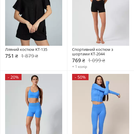
Лляний костюм KT-135
Спортивний костюм з 
шортами KT-2044
751 ₴
1 879 ₴
769 ₴
1 099 ₴
+ 1 колір
-
20%
-
50%