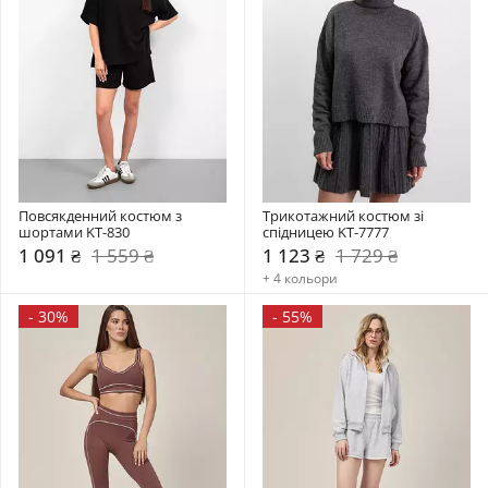
Повсякденний костюм з 
Трикотажний костюм зі 
шортами KT-830
спідницею KT-7777
1 091 ₴
1 559 ₴
1 123 ₴
1 729 ₴
+ 4 кольори
-
30%
-
55%