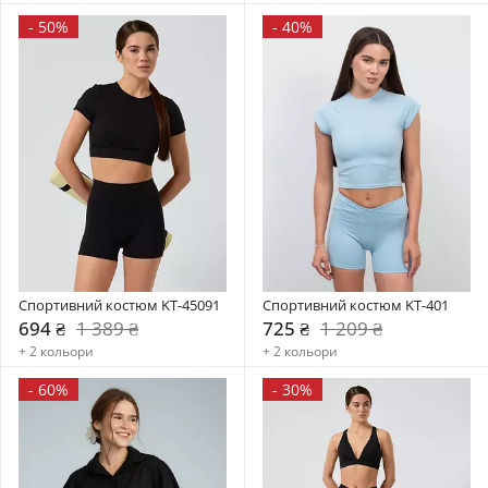
-
50%
-
40%
Спортивний костюм KT-45091
Спортивний костюм KT-401
694 ₴
1 389 ₴
725 ₴
1 209 ₴
+ 2 кольори
+ 2 кольори
-
60%
-
30%