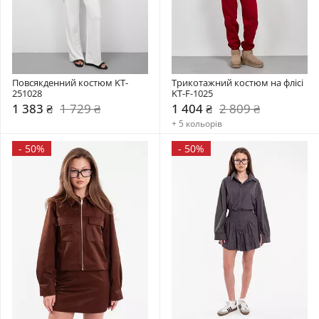
Повсякденний костюм KT-
Трикотажний костюм на флісі 
251028
KT-F-1025
1 383 ₴
1 729 ₴
1 404 ₴
2 809 ₴
+ 5 кольорів
-
50%
-
50%