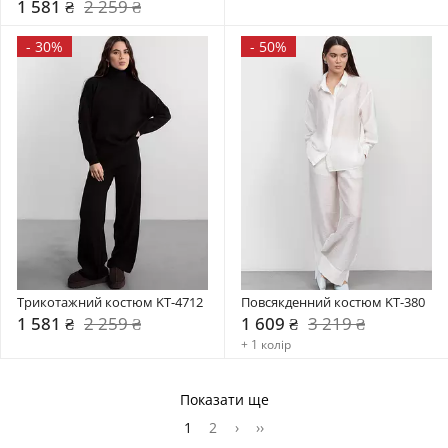
1 581 ₴
2 259 ₴
-
30%
-
50%
Трикотажний костюм KT-4712
Повсякденний костюм KT-380
1 581 ₴
2 259 ₴
1 609 ₴
3 219 ₴
+ 1 колір
Показати ще
1
2
›
››