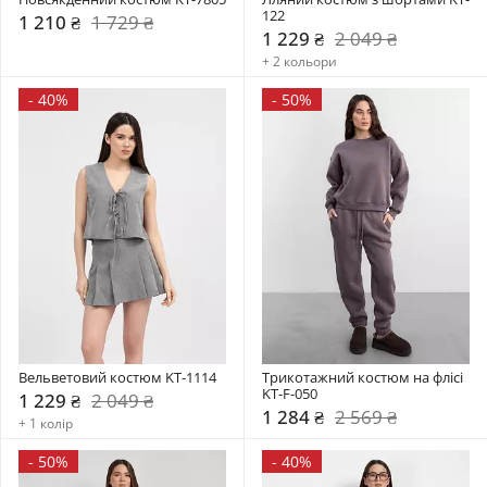
122
1 210 ₴
1 729 ₴
1 229 ₴
2 049 ₴
+ 2 кольори
-
40%
-
50%
Вельветовий костюм KT-1114
Трикотажний костюм на флісі 
KT-F-050
1 229 ₴
2 049 ₴
1 284 ₴
2 569 ₴
+ 1 колір
-
50%
-
40%