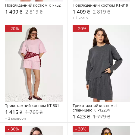
Повсякденний костюм KT-752
Повсякденний костюм KT-819
1 409 ₴
2 819 ₴
1 409 ₴
2 819 ₴
+ 1 колір
-
20%
-
20%
Трикотажний костюм KT-801
Трикотажний костюм зі 
спідницею KT-12234
1 415 ₴
1 769 ₴
1 423 ₴
1 779 ₴
+ 2 кольори
-
30%
-
30%