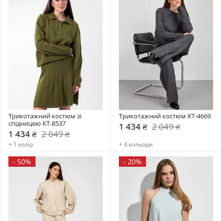
Трикотажний костюм зі 
Трикотажний костюм KT-4669
спідницею KT-8537
1 434 ₴
2 049 ₴
1 434 ₴
2 049 ₴
+ 1 колір
+ 4 кольори
-
50%
-
20%