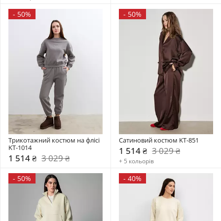
-
50%
-
50%
Трикотажний костюм на флісі 
Сатиновий костюм KT-851
KT-1014
1 514 ₴
3 029 ₴
1 514 ₴
3 029 ₴
+ 5 кольорів
-
50%
-
40%