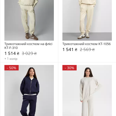
Трикотажний костюм на флісі 
Трикотажний костюм KT-1056
KT-F-310
1 541 ₴
2 569 ₴
1 514 ₴
3 029 ₴
+ 1 колір
-
50%
-
30%