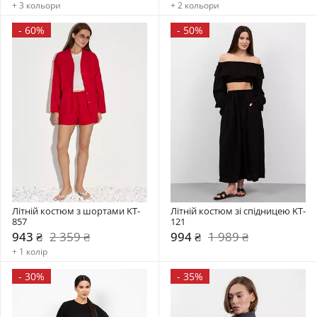
+ 3 кольори
+ 2 кольори
-
60%
-
50%
Літній костюм з шортами KT-
Літній костюм зі спідницею KT-
857
121
943 ₴
2 359 ₴
994 ₴
1 989 ₴
+ 1 колір
-
30%
-
35%