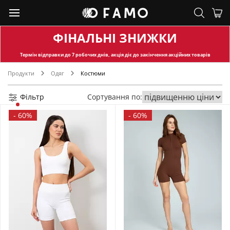
ФІНАЛЬНІ ЗНИЖКИ
Термін відправки
до 7 робочих днів, акція діє до закінчення акційних товарів
Продукти
Одяг
Костюми
Фільтр
Сортування по:
-
60%
-
60%