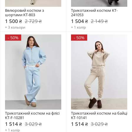
Велюровий костюм з 
Трикотажний костюм KT-
шортами KT-803
241053
1 500 ₴
2 729 ₴
1 504 ₴
2 149 ₴
+ 3 кольори
+ 1 колір
-
50%
-
50%
Трикотажний костюм на флісі 
Трикотажний костюм на байці 
KT-F-10281
KT-10141
1 514 ₴
3 029 ₴
1 514 ₴
3 029 ₴
+ 1 колір