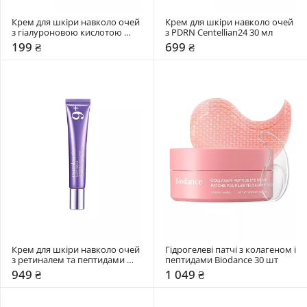
Крем для шкіри навколо очей 
Крем для шкіри навколо очей 
з гіалуроновою кислотою 
з PDRN Centellian24 30 мл
Hidehere 25 мл
199 ₴
699 ₴
Крем для шкіри навколо очей 
Гідрогелеві патчі з колагеном і 
з ретиналем та пептидами 
пептидами Biodance 30 шт
Numbuzin 20 мл
949 ₴
1 049 ₴