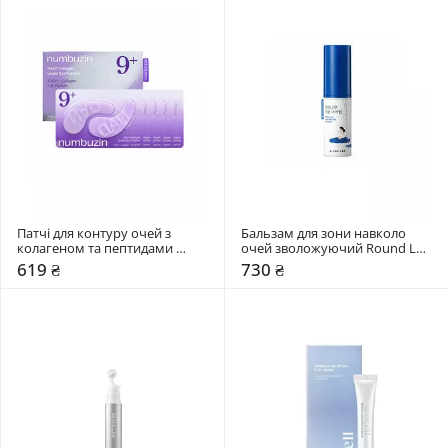
Патчі для контуру очей з 
Бальзам для зони навколо 
колагеном та пептидами 
очей зволожуючий Round Lab 
Numbuzin 5 шт
10 мл
619 ₴
730 ₴