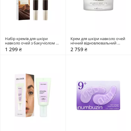
Набір кремів для шкіри 
Крем для шкіри навколо очей 
навколо очей з бакучіолом 
нічний відновлювальний 
SKIN1004 2 шт
Medik8 15 мл
1 299 ₴
2 759 ₴