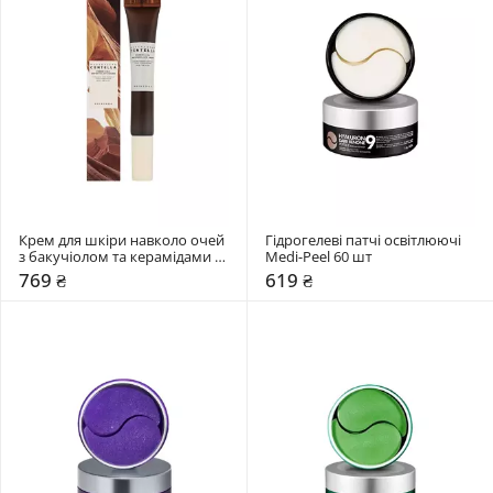
Крем для шкіри навколо очей 
Гідрогелеві патчі освітлюючі 
з бакучіолом та керамідами 
Medi-Peel 60 шт
SKIN1004 20 мл
769 ₴
619 ₴