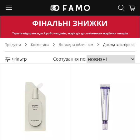
ФІНАЛЬНІ ЗНИЖКИ
Термін відправки
до 7 робочих днів, акція діє до закінчення акційних товарів
Продукти
Косметика
Догляд за обличчям
Догляд за шкірою на
Фільтр
Сортування по: