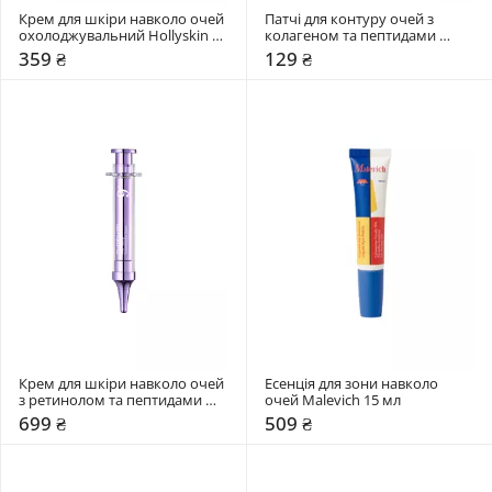
Крем для шкіри навколо очей 
Патчі для контуру очей з 
охолоджувальний Hollyskin 15 
колагеном та пептидами 
мл
Numbuzin 1 шт
359 ₴
129 ₴
Крем для шкіри навколо очей 
Есенція для зони навколо 
з ретинолом та пептидами 
очей Malevich 15 мл
Numbuzin 10 мл
699 ₴
509 ₴