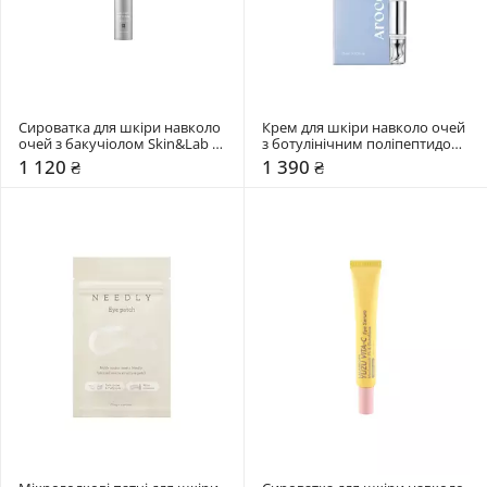
Сироватка для шкіри навколо 
Крем для шкіри навколо очей 
очей з бакучіолом Skin&Lab 
з ботулінічним поліпептидом 
15 мл
Arocell 15 мл
1 120 ₴
1 390 ₴