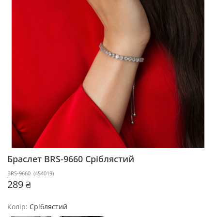
Браслет BRS-9660
Сріблястий
BRS-9660
(
454019
)
289 ₴
Колір:
Сріблястий