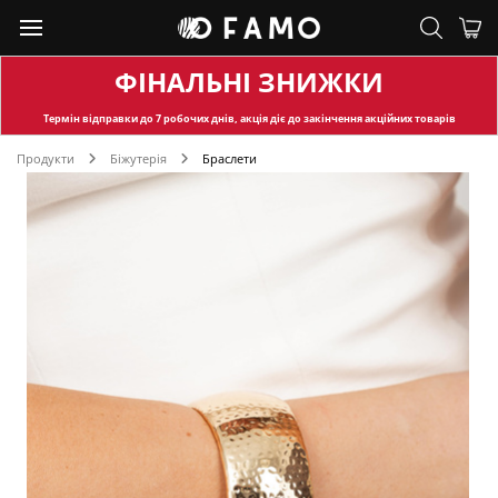
ФІНАЛЬНІ ЗНИЖКИ
Термін відправки
до 7 робочих днів, акція діє до закінчення акційних товарів
Продукти
Біжутерія
Браслети