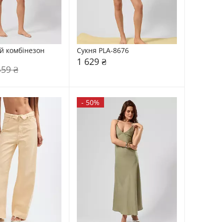
комбінезон    
Сукня PLA-8676
1 629 ₴
459 ₴
-
50%