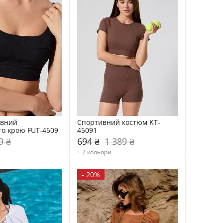
вний 
Спортивний костюм KT-
о крою FUT-4509
45091
9 ₴
694 ₴
1 389 ₴
+ 2 кольори
-
20%