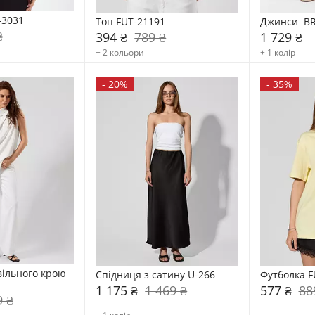
-3031
Топ FUT-21191
Джинси  BR
₴
394 ₴
789 ₴
1 729 ₴
+ 2 кольори
+ 1 колір
-
20%
-
35%
вільного крою 
Спідниця з сатину U-266
Футболка F
1 175 ₴
1 469 ₴
577 ₴
88
9 ₴