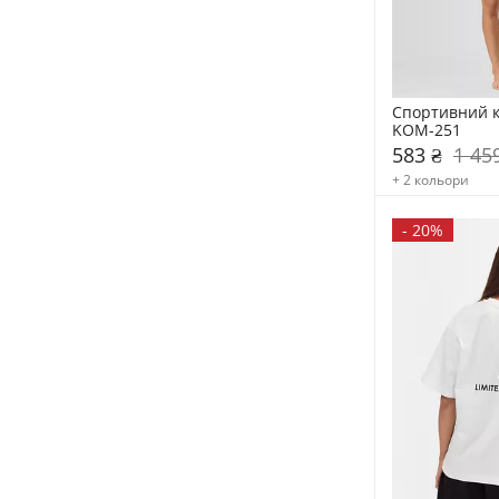
Спортивний ком
KOM-251
583 ₴
1 45
+ 2 кольори
-
20%