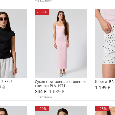
+ 2 кольори
-
50%
FUT-781
Сукня приталена з оголеною 
Шорти  BR
спиною PLA-1971
9 ₴
1 199 ₴
844 ₴
1 689 ₴
+ 3 кольори
-
20%
-
25%