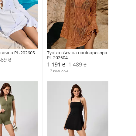
овняна PL-202605
Туніка в'язана напівпрозора 
PL-202604
489 ₴
1 191 ₴
1 489 ₴
+ 2 кольори