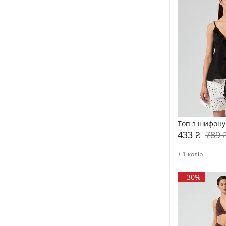
Топ з шифону
433 ₴
789 
+ 1 колір
-
30%