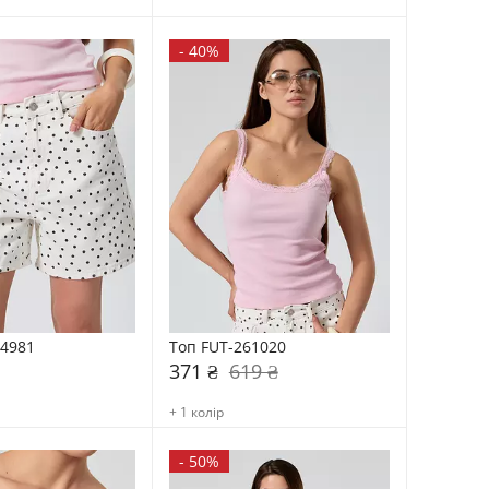
-
40%
-4981
Топ FUT-261020
371 ₴
619 ₴
+ 1 колір
-
50%