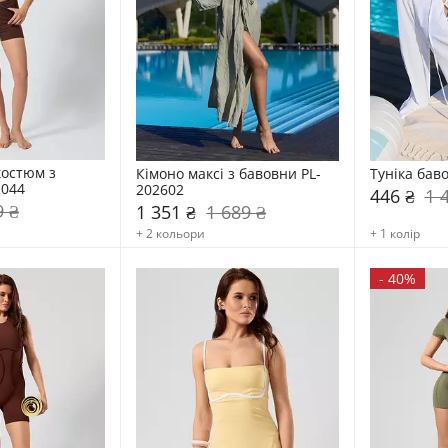
остюм з 
Кімоно максі з бавовни PL-
Туніка бав
2044
202602
446 ₴
1 
9 ₴
1 351 ₴
1 689 ₴
+ 2 кольори
+ 1 колір
-
40%