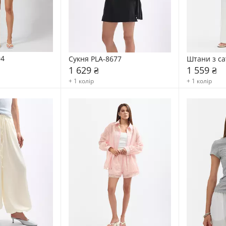
94
Сукня PLA-8677
Штани з са
1 629 ₴
1 559 ₴
+ 1 колір
+ 1 колір