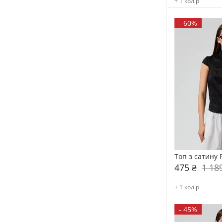
+ 1 колір
-
60%
Топ з сатину 
475 ₴
1 18
+ 1 колір
-
45%