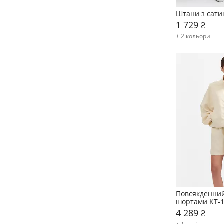
Штани з сати
1 729 ₴
+ 2 кольори
Повсякденний
шортами KT-
4 289 ₴