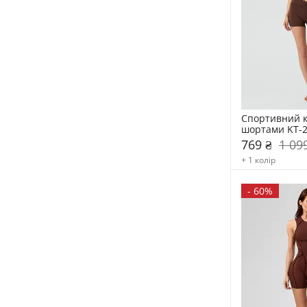
Спортивний к
шортами KT-
769 ₴
1 09
+ 1 колір
-
60%