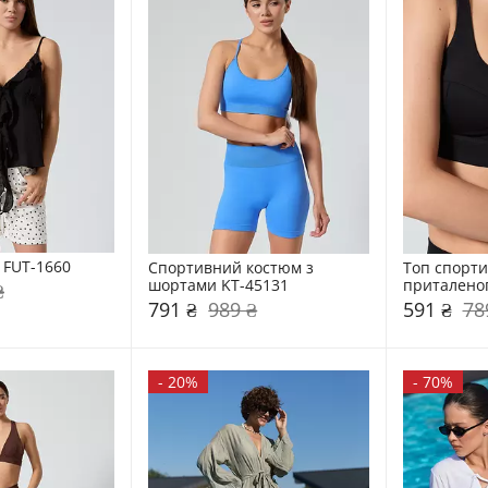
 FUT-1660
Спортивний костюм з 
Топ спорти
шортами KT-45131
приталеног
₴
791 ₴
989 ₴
591 ₴
78
-
20%
-
70%