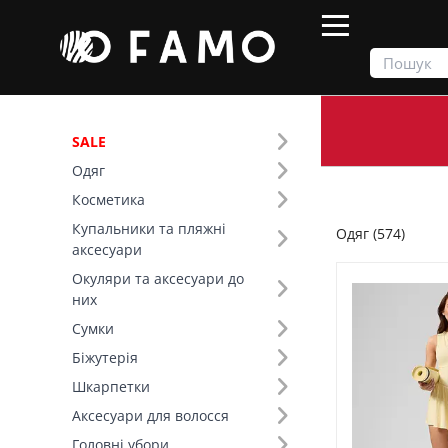
SALE
Одяг
Продукти
Одяг
Косметика
Купальники та пляжні
Одяг (574)
Фільтр
аксесуари
Окуляри та аксесуари до
Ціна
них
Сумки
SALE
Біжутерія
Шкарпетки
Тип виробу (40)
Аксесуари для волосся
Основний колір (16)
Головні убори