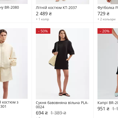
ну BR-2080
Літній костюм KT-2037
Футболка F
2 489 ₴
729 ₴
+ 1 колір
+ 2 кольори
-
50%
-
20%
 костюм з 
Сукня бавовняна вільна PLA-
Капрі BR-2
1301
0024
951 ₴
1 
694 ₴
1 389 ₴