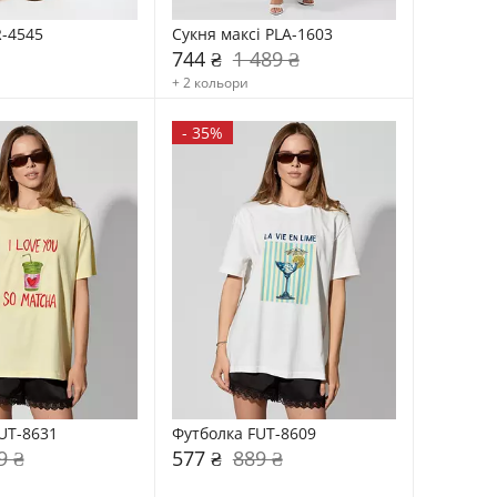
-4545
Сукня максі PLA-1603
744 ₴
1 489 ₴
+ 2 кольори
-
35%
UT-8631
Футболка FUT-8609
9 ₴
577 ₴
889 ₴