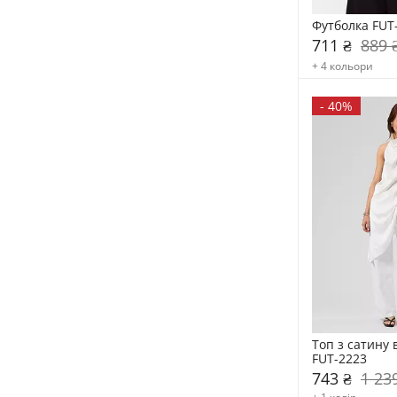
Футболка FUT
711 ₴
889 
+ 4 кольори
-
40%
Топ з сатину 
FUT-2223
743 ₴
1 23