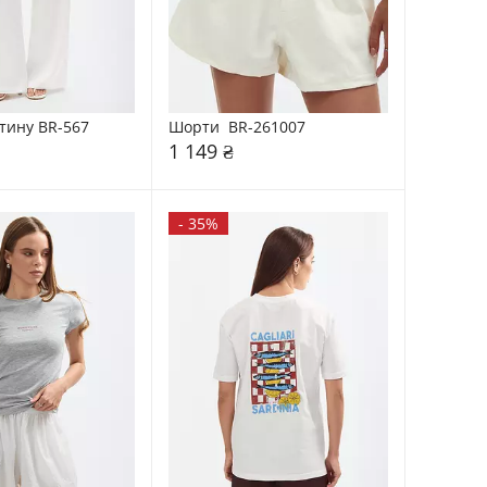
тину BR-567
Шорти  BR-261007
1 149 ₴
-
35%