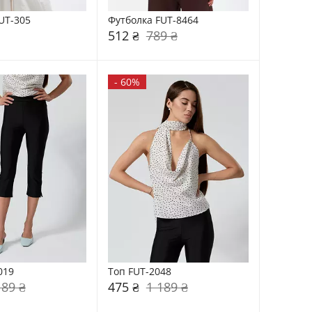
UT-305
Футболка FUT-8464
512 ₴
789 ₴
-
60%
019
Топ FUT-2048
189 ₴
475 ₴
1 189 ₴