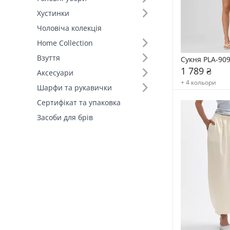
Хустинки
Розмір (19)
Чоловіча колекція
Home Collection
Вид товару (21)
Взуття
Сукня PLA-90
1 789 ₴
Виробник (1)
Аксесуари
+ 4 кольори
FAMO, власне виробництво (113)
Шарфи та рукавички
Сертифікат та упаковка
Засоби для брів