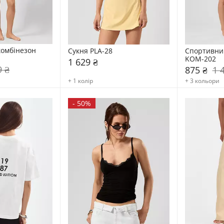
бінезон    
Сукня PLA-28
Спортивний 
KOM-202
1 629 ₴
9 ₴
875 ₴
1 
+ 1 колір
+ 3 кольори
-
50%