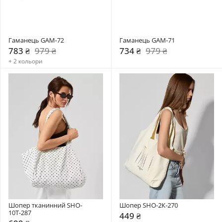
Гаманець GAM-72
Гаманець GAM-71
783 ₴
979 ₴
734 ₴
979 ₴
+ 2 кольори
Шопер тканинний SHO-
Шопер SHO-2К-270
10Т-287
449 ₴