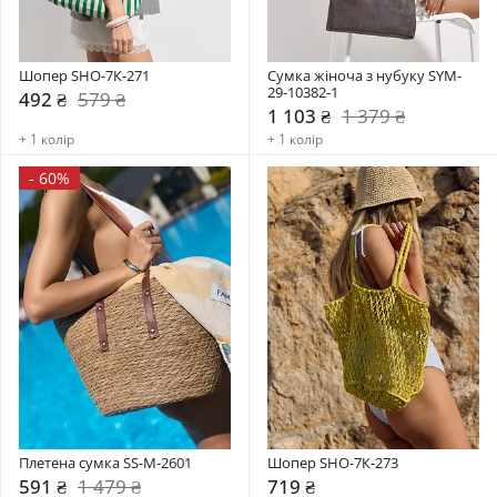
Шопер SHO-7К-271
Сумка жіноча з нубуку SYM-
29-10382-1
492 ₴
579 ₴
1 103 ₴
1 379 ₴
+ 1 колір
+ 1 колір
-
60%
Плетена сумка SS-M-2601
Шопер SHO-7К-273
591 ₴
1 479 ₴
719 ₴