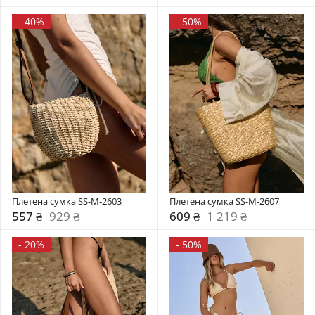
-
40%
-
50%
Плетена сумка SS-M-2603
Плетена сумка SS-M-2607
557 ₴
929 ₴
609 ₴
1 219 ₴
-
20%
-
50%