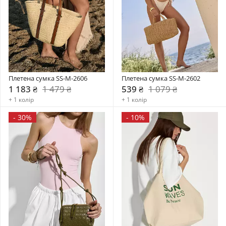
Плетена сумка SS-M-2606
Плетена сумка SS-M-2602
1 183 ₴
1 479 ₴
539 ₴
1 079 ₴
+ 1 колір
+ 1 колір
-
30%
-
10%