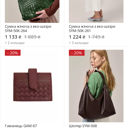
Сумка жіноча з еко-шкіри 
Сумка жіноча з еко-шкіри 
SYM-50К-264
SYM-50К-261
1 133 ₴
1 889 ₴
1 224 ₴
1 749 ₴
+ 2 кольори
+ 3 кольори
-
20%
-
20%
Гаманець GAM-67
Шопер SYM-008