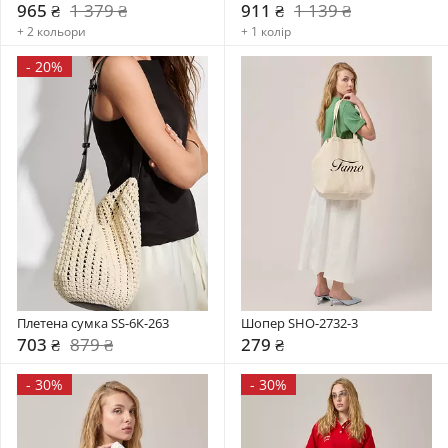
965 ₴
1 379 ₴
911 ₴
1 139 ₴
+ 2 кольори
+ 1 колір
-
20%
Плетена сумка SS-6К-263
Шопер SHO-2732-3
703 ₴
879 ₴
279 ₴
-
30%
-
30%