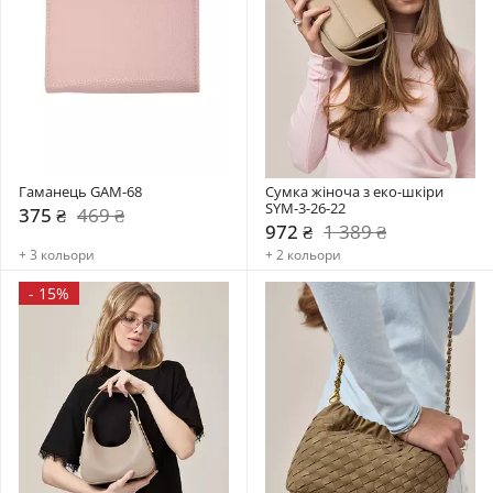
Гаманець GAM-68
Сумка жіноча з еко-шкіри 
SYM-3-26-22
375 ₴
469 ₴
972 ₴
1 389 ₴
+ 3 кольори
+ 2 кольори
-
15%