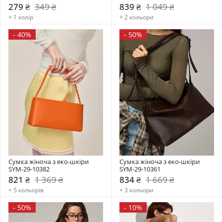
279 ₴
349 ₴
839 ₴
1 049 ₴
+ 1 колір
+ 2 кольори
-
40%
-
50%
Сумка жіноча з еко-шкіри 
Сумка жіноча з еко-шкіри 
SYM-29-10382
SYM-29-10361
821 ₴
1 369 ₴
834 ₴
1 669 ₴
+ 5 кольорів
+ 3 кольори
-
50%
-
10%