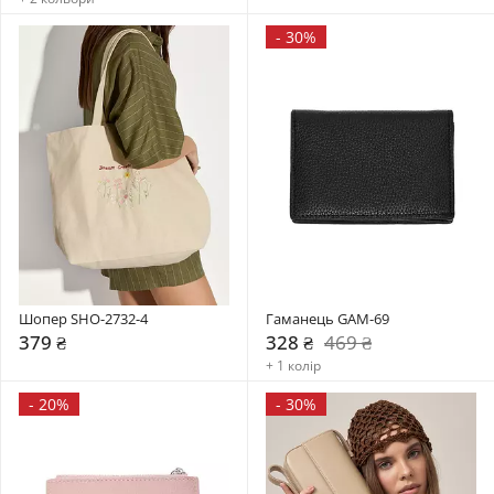
-
30%
Шопер SHO-2732-4
Гаманець GAM-69
379 ₴
328 ₴
469 ₴
+ 1 колір
-
20%
-
30%