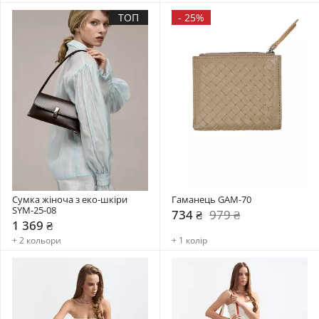
ТОП
-
25%
Сумка жіноча з еко-шкіри 
Гаманець GAM-70
SYM-25-08
734 ₴
979 ₴
1 369 ₴
+ 2 кольори
+ 1 колір