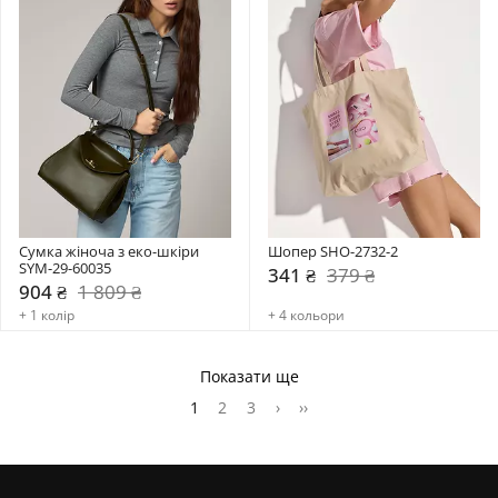
Сумка жіноча з еко-шкіри 
Шопер SHO-2732-2
SYM-29-60035
341 ₴
379 ₴
904 ₴
1 809 ₴
+ 1 колір
+ 4 кольори
Показати ще
1
2
3
›
››