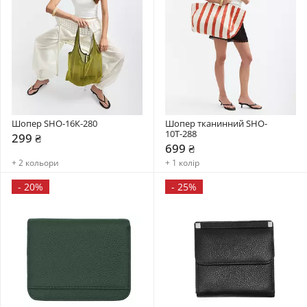
Шопер SHO-16К-280
Шопер тканинний SHO-
10Т-288
299 ₴
699 ₴
+ 2 кольори
+ 1 колір
-
20%
-
25%