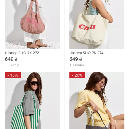
Шопер SHO-7К-272
Шопер SHO-7К-274
649 ₴
649 ₴
+ 1 колір
+ 1 колір
-
15%
-
20%