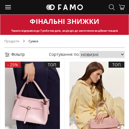
ФІНАЛЬНІ ЗНИЖКИ
Термін відправки
до 7 робочих днів, акція діє до закінчення акційних товарів
Продукти
Сумки
Фільтр
Сортування по:
-
25%
ТОП
ТОП