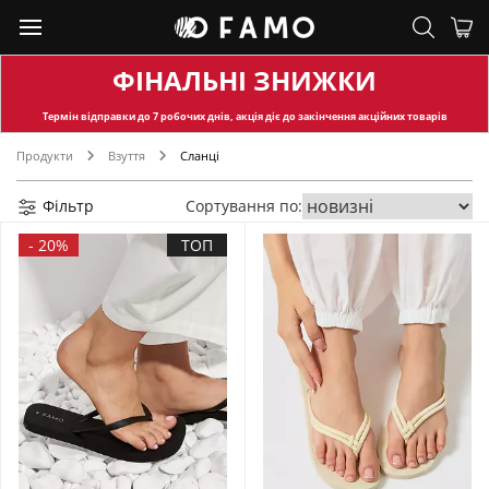
ФІНАЛЬНІ ЗНИЖКИ
Термін відправки
до 7 робочих днів, акція діє до закінчення акційних товарів
Продукти
Взуття
Сланці
Фільтр
Сортування по:
-
20%
ТОП