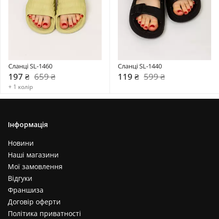
Сланці SL-1460
Сланці SL-1440
197 ₴
659 ₴
119 ₴
599 ₴
+ 1 колір
Інформація
Новини
Наші магазини
Мої замовлення
Відгуки
Франшиза
Договір оферти
Політика приватності