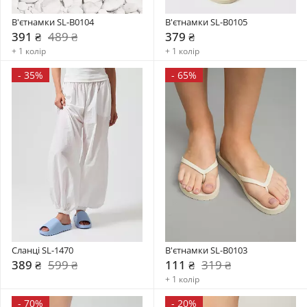
В'єтнамки SL-B0104
В'єтнамки SL-B0105
391 ₴
489 ₴
379 ₴
+ 1 колір
+ 1 колір
-
35%
-
65%
Сланці SL-1470
В'єтнамки SL-B0103
389 ₴
599 ₴
111 ₴
319 ₴
+ 1 колір
-
70%
-
20%