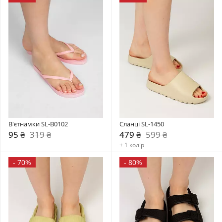
В'єтнамки SL-B0102
Сланці SL-1450
95 ₴
319 ₴
479 ₴
599 ₴
+ 1 колір
-
70%
-
80%