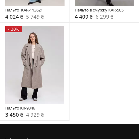
Пальто  KAR-113621
Пальто в смужку KAR-585
4 024 ₴
5 749 ₴
4 409 ₴
6 299 ₴
-
30%
Пальто KR-9846
3 450 ₴
4 929 ₴