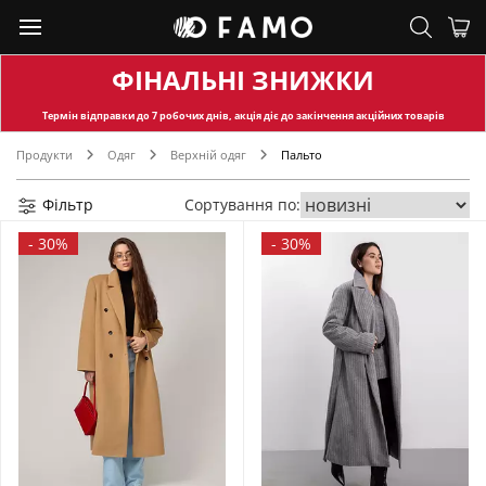
ФІНАЛЬНІ ЗНИЖКИ
Термін відправки
до 7 робочих днів, акція діє до закінчення акційних товарів
Продукти
Одяг
Верхній одяг
Пальто
Фільтр
Сортування по:
-
30%
-
30%