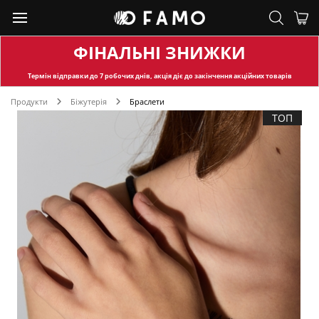
ФІНАЛЬНІ ЗНИЖКИ
Термін відправки
до 7 робочих днів, акція діє до закінчення акційних товарів
Продукти
Біжутерія
Браслети
ТОП