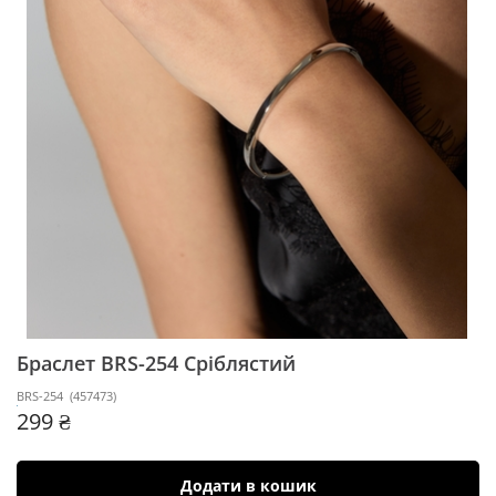
Браслет BRS-254
Сріблястий
BRS-254
(
457473
)
299 ₴
Додати в кошик