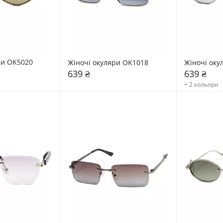
ри OK5020
Жіночі окуляри OK1018
Жіночі оку
639 ₴
639 ₴
+ 2 кольори