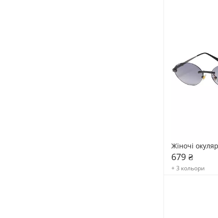
Жіночі окуля
679 ₴
+ 3 кольори