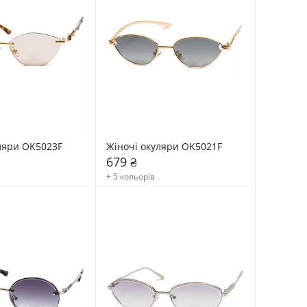
ляри OK5023F
Жіночі окуляри OK5021F
679 ₴
+ 5 кольорів