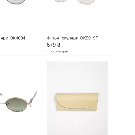
ляри OK4004
Жіночі окуляри OK5019F
679 ₴
+ 5 кольорів