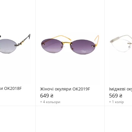
ри OK2018F
Жіночі окуляри OK2019F
Іміджеві о
649 ₴
569 ₴
+ 4 кольори
+ 1 колір