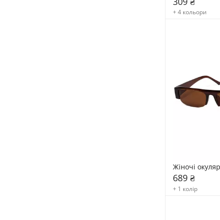
309 ₴
+ 4 кольори
Жіночі окуля
689 ₴
+ 1 колір