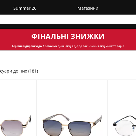
Summer'26
Магазини
ФІНАЛЬНІ ЗНИЖКИ
Термін відправки
до 7 робочих днів, акція діє до закінчення акційних товарів
суари до них (181)