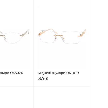
куляри OK5024
Іміджеві окуляри OK1019
569 ₴