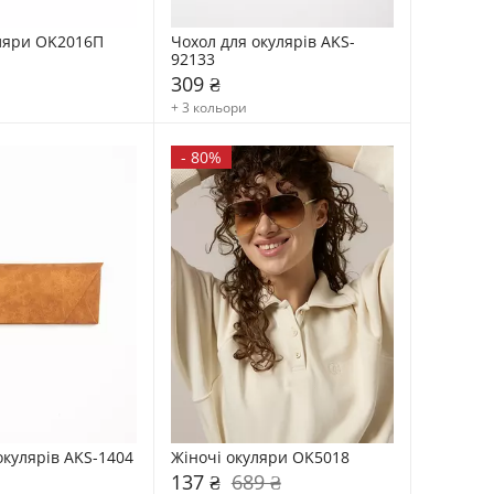
ляри OK2016П
Чохол для окулярів AKS-
92133
309 ₴
+ 3 кольори
-
80%
окулярів AKS-1404
Жіночі окуляри OK5018
137 ₴
689 ₴