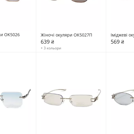
ри OK5026
Жіночі окуляри OK5027П
Іміджеві о
639 ₴
569 ₴
+ 3 кольори