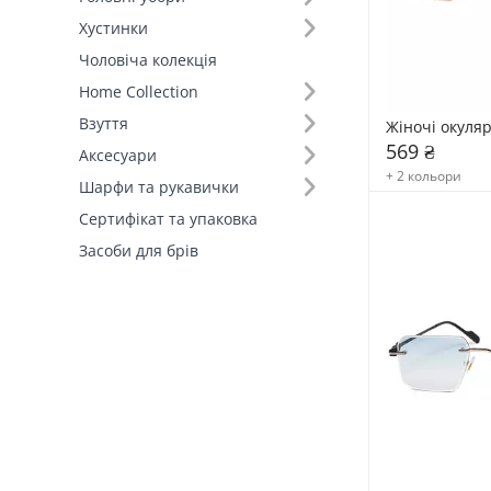
Хустинки
Поляризація (2)
Чоловіча колекція
Home Collection
Матеріал оправи (3)
Взуття
Жіночі окуля
569 ₴
Аксесуари
+ 2 кольори
Шарфи та рукавички
Сертифікат та упаковка
Засоби для брів