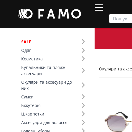
SALE
Одяг
Продукти
Окуляри та аксесуари до них
Косметика
Купальники та пляжні
Окуляри та аксе
Фільтр
аксесуари
Окуляри та аксесуари до
Ціна
них
Сумки
SALE
Біжутерія
Шкарпетки
Основний колір (13)
Аксесуари для волосся
Форма лінзи (6)
Головні убори