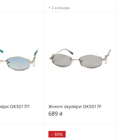
+ 2 кольори
ляри OK5017П
Жіночі окуляри OK5017F
689 ₴
-
30%