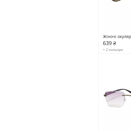
Жіночі окуля
639 ₴
+ 2 кольори