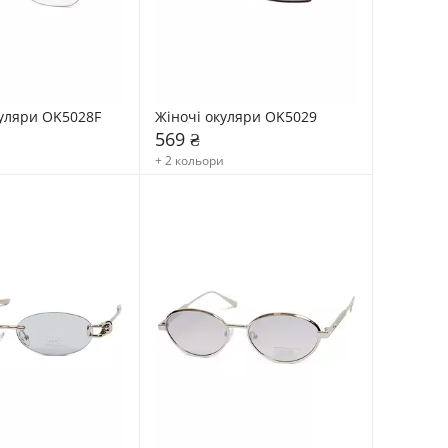
куляри OK5028F
Жіночі окуляри OK5029
569 ₴
+ 2 кольори