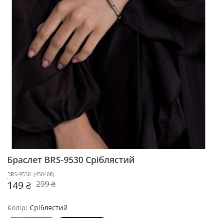
Браслет BRS-9530
Сріблястий
BRS-9530
(
450408
)
149 ₴
299 ₴
Колір:
Сріблястий