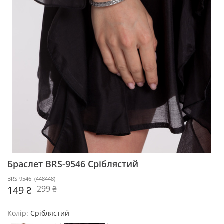
Браслет BRS-9546
Сріблястий
BRS-9546
(
448448
)
149 ₴
299 ₴
Колір:
Сріблястий