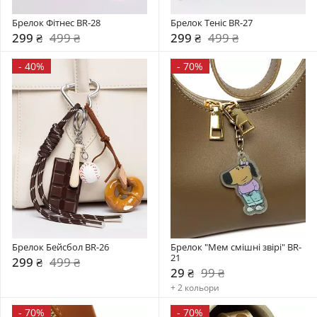
Брелок Фітнес BR-28
Брелок Теніс BR-27
299 ₴
499 ₴
299 ₴
499 ₴
-
40%
-
70%
Брелок Бейсбол BR-26
Брелок "Мем смішні звірі" BR-
21
299 ₴
499 ₴
29 ₴
99 ₴
+ 2 кольори
-
70%
-
70%