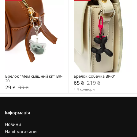
Брелок "Мем смішний кіт" BR-
Брелок Собачка BR-01
20
65 ₴
219 ₴
29 ₴
99 ₴
+ 4 кольори
Інформація
Новини
Наші магазини