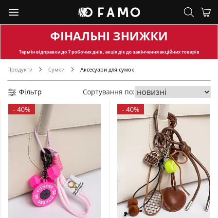
ФІНАЛЬНІ ЗНИЖКИ
Термін відправки
до 7 робочих днів, акція діє до закінчення акційних товарів
Продукти
Сумки
Аксесуари для сумок
Фільтр
Сортування по:
-
40%
-
40%