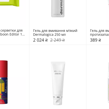
серветки для 
Гель для вмивання м'який 
Гель для в
oon Editor 10 
Dermalogica 250 мл
протизапал
150 мл
2 024 ₴
2 249 ₴
389 ₴