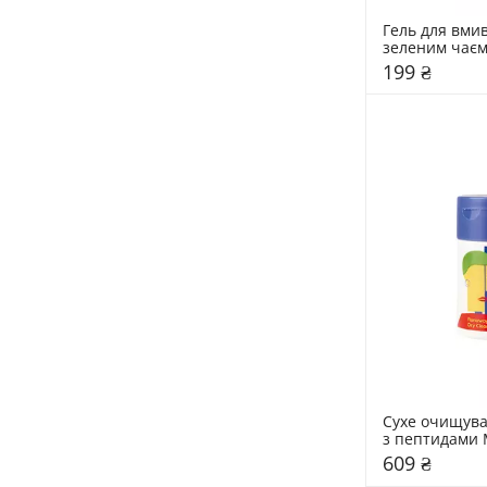
Гель для вмив
зеленим чаєм 
Hidehere 25 
199 ₴
Сухе очищува
з пептидами 
609 ₴