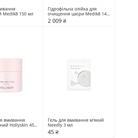
ивання 
Гідрофільна олійка для 
 Medik8 150 мл
очищення шкіри Medik8 140 
мл
2 009 ₴
я вмивання 
Гель для вмивання м'який 
ий Hollyskin 45 
Needly 3 мл
45 ₴