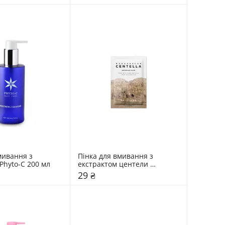
мивання з 
Пінка для вмивання з 
Phyto-C 200 мл
екстрактом центели 
SKIN1004 1,5 мл
29 ₴