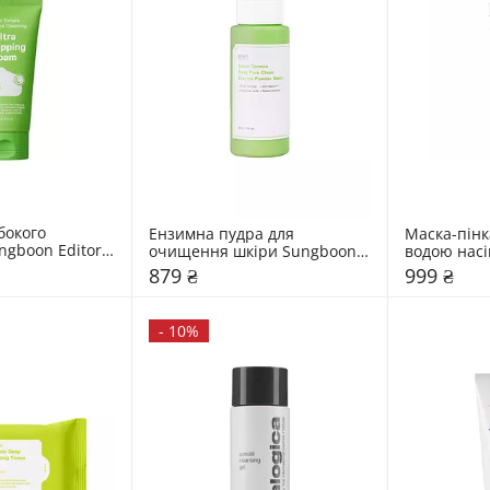
бокого 
Ензимна пудра для 
Маска-пінк
gboon Editor 
очищення шкіри Sungboon 
водою насін
Editor 50 г
Seoul 150 
879 ₴
999 ₴
-
10%