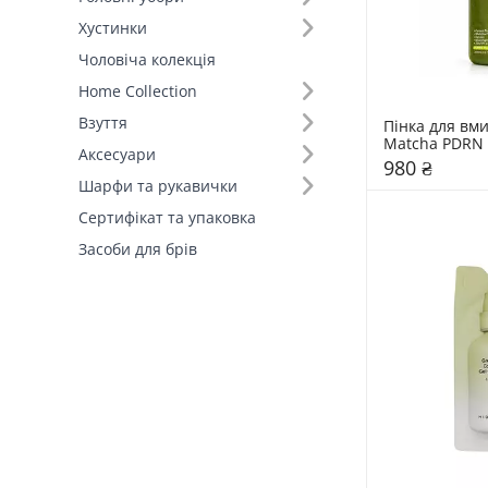
Хустинки
Тип шкіри (7)
Чоловіча колекція
Home Collection
Взуття
Пінка для вми
Matcha PDRN 
Аксесуари
Lalarecipe 20
980 ₴
Шарфи та рукавички
Сертифікат та упаковка
Засоби для брів