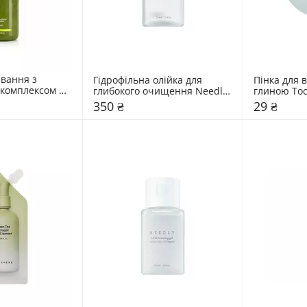
вання з 
Гідрофільна олійка для 
Пінка для 
комплексом 
глибокого очищення Needly 
глиною Toc
0 мл
30 мл
350 ₴
29 ₴