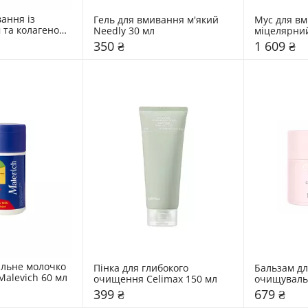
ання із 
Гель для вмивання м'який 
Мус для вм
та колагеном 
Needly 30 мл
міцелярний
мл
350 ₴
1 609 ₴
льне молочко 
Пінка для глибокого 
Бальзам дл
Malevich 60 мл
очищення Celimax 150 мл
очищувальн
мл
399 ₴
679 ₴