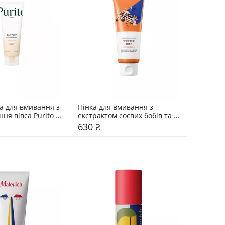
а для вмивання з 
Пінка для вмивання з 
ня вівса Purito 
екстрактом соєвих бобів та 
мл
пантенолом Round Lab 150 
630 ₴
мл