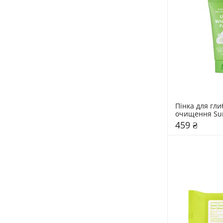
Пінка для гли
очищення Sun
120 гр
459 ₴