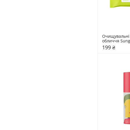
Очищувальні 
обличчя Sungb
шт
199 ₴