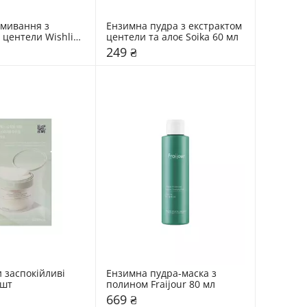
вмивання з 
Ензимна пудра з екстрактом 
центели Wishlist 
центели та алоє Soika 60 мл
249 ₴
 заспокійливі 
Ензимна пудра-маска з 
 шт
полином Fraijour 80 мл
669 ₴