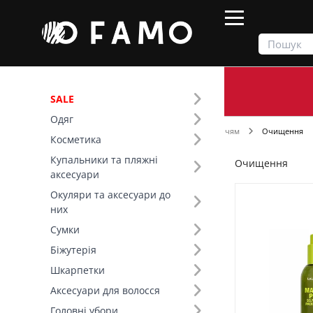
SALE
Одяг
Продукти
Косметика
Догляд за обличчям
Очищення
Косметика
Купальники та пляжні
Очищення
Фільтр
аксесуари
Окуляри та аксесуари до
Ціна
них
Сумки
SALE
Біжутерія
Шкарпетки
Вид товару (18)
Аксесуари для волосся
Бренд (28)
Головні убори