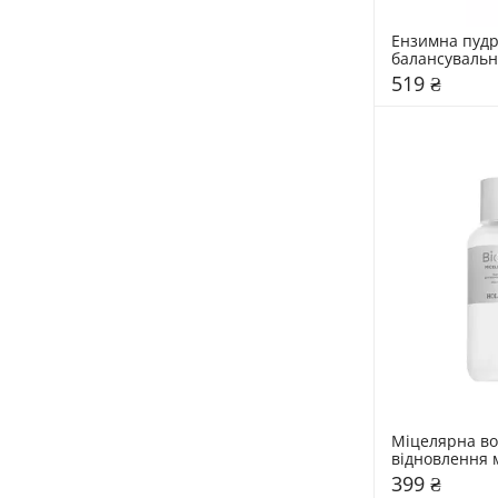
Ензимна пудр
балансувальна
мл
519 ₴
Міцелярна вод
відновлення м
Hollyskin 400
399 ₴