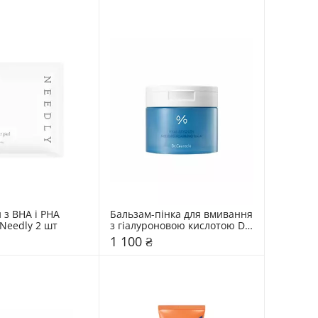
 з BHA і PHA 
Бальзам-пінка для вмивання 
Needly 2 шт
з гіалуроновою кислотою Dr. 
Ceuracle 100 мл
1 100 ₴