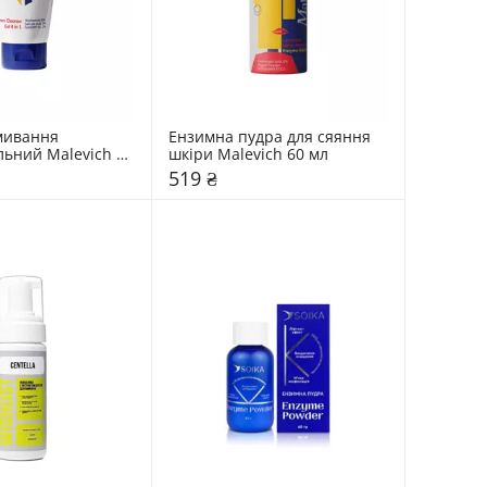
мивання 
Ензимна пудра для сяяння 
ьний Malevich 
шкіри Malevich 60 мл
519 ₴