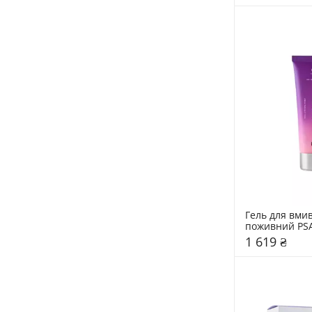
Гель для вмив
поживний PSA
1 619 ₴