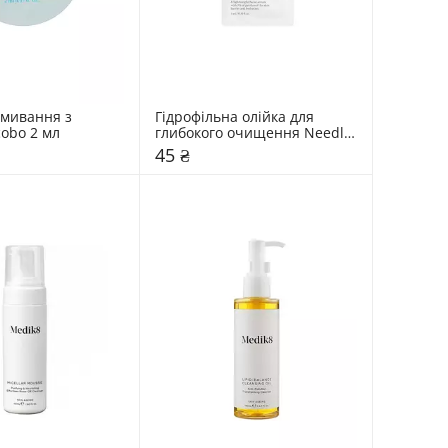
вмивання з 
Гідрофільна олійка для 
obo 2 мл
глибокого очищення Needly 
3 мл
45 ₴