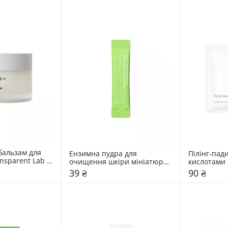
альзам для 
Ензимна пудра для 
Пілінг-пади
sparent Lab 
очищення шкіри мініатюра 
кислотами 
Sungboon Editor 1,5 мл
39 ₴
90 ₴