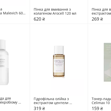
а 
Пінка для вмивання з 
Пінка для 
 Malevich 60 
колагеном Arocell 120 мл
екстрактом 
150 мл
620 ₴
269 ₴
а для 
Гідрофільна олійка з 
Тонер-пади
ікробіому 
екстрактом центели 
Celimax 10
 мл
SKIN1004 30 мл
319 ₴
159 ₴