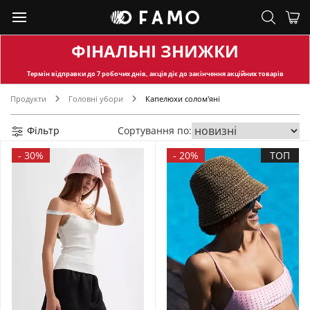
ФІНАЛЬНІ ЗНИЖКИ
Термін відправки
до 7 робочих днів, акція діє до закінчення акційних товарів
Продукти
Головні убори
Капелюхи солом'яні
Фільтр
Сортування по:
-
30%
-
20%
ТОП