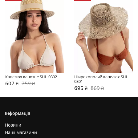
Капелюх канотье SHL-0302
Широкополий капелюх SHL-
0301
607 ₴
759 ₴
695 ₴
869 ₴
Інформація
Новини
Наші магазини