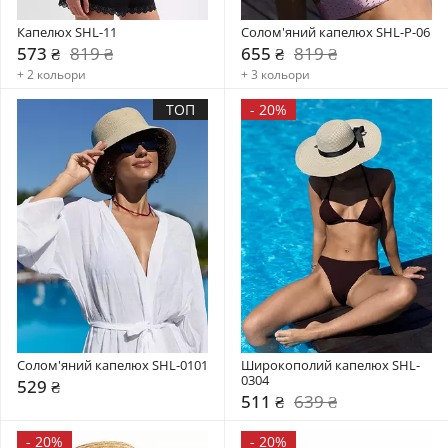
Капелюх SHL-11
Солом'яний капелюх SHL-P-06
573 ₴
819 ₴
655 ₴
819 ₴
+ 2 кольори
+ 3 кольори
ТОП
-
20%
Солом'яний капелюх SHL-0101
Широкополий капелюх SHL-
0304
529 ₴
511 ₴
639 ₴
-
20%
-
20%