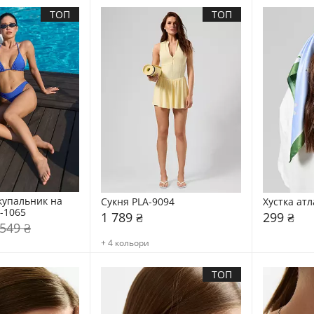
ТОП
ТОП
купальник на 
Сукня PLA-9094
Хустка атл
U-1065
1 789 ₴
299 ₴
 549 ₴
+ 4 кольори
ТОП