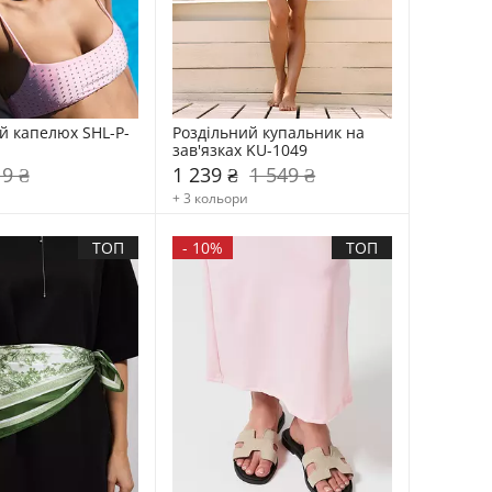
й капелюх SHL-P-
Роздільний купальник на 
зав'язках KU-1049
9 ₴
1 239 ₴
1 549 ₴
+ 3 кольори
ТОП
-
10%
ТОП