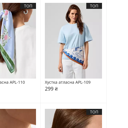
ТОП
ТОП
асна APL-110
Хустка атласна APL-109
299 ₴
ТОП