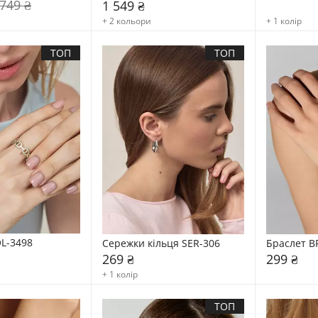
 749 ₴
1 549 ₴
+ 2 кольори
+ 1 колір
ТОП
ТОП
L-3498
Сережки кільця SER-306
Браслет B
269 ₴
299 ₴
+ 1 колір
ТОП