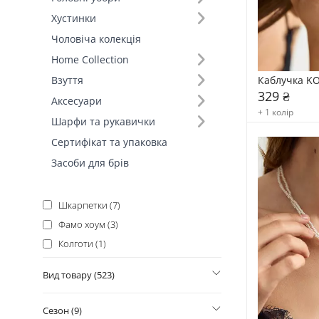
Косметика (903)
Хустинки
Одяг (590)
Чоловіча колекція
Аксесуари для волосся (495)
Home Collection
Біжутерія (369)
Каблучка KO
Взуття
Окуляри (166)
329 ₴
Аксесуари
Головні убори (129)
+ 1 колір
Шарфи та рукавички
Сумки (51)
Сертифікат та упаковка
Шарфи (24)
Засоби для брів
Косметичні аксесуари (19)
Взуття (16)
Шкарпетки (7)
Фамо хоум (3)
Колготи (1)
Машинки для видалення ковтунців
Вид товару (523)
(1)
Сезон (9)