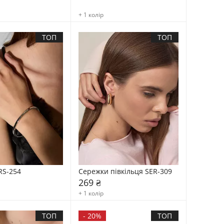
+ 1 колір
ТОП
ТОП
RS-254
Сережки півкільця SER-309
269 ₴
+ 1 колір
ТОП
-
20%
ТОП