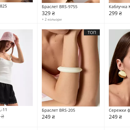
4825
Браслет BRS-9755
Каблучка 
329 ₴
299 ₴
+ 2 кольори
ТОП
L-11
Браслет BRS-205
Сережки ф
 ₴
249 ₴
249 ₴