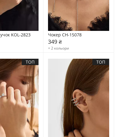
лучок KOL-2823
Чокер CH-15078
349 ₴
+ 2 кольори
ТОП
ТОП