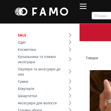
SALE
Одяг
Продукти
Товари
Косметика
Купальники та пляжні
Товари
Фільтр
аксесуари
Окуляри та аксесуари до
Ціна
них
Сумки
SALE
Біжутерія
Шкарпетки
Категорія товару (14)
Аксесуари для волосся
Головні убори