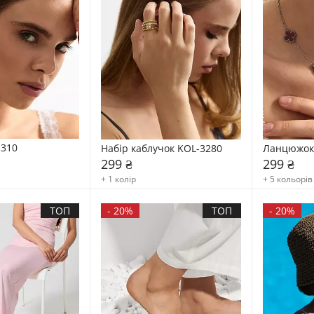
1310
Набір каблучок KOL-3280
Ланцюжок
299 ₴
299 ₴
+ 1 колір
+ 5 кольорів
ТОП
-
20%
ТОП
-
20%