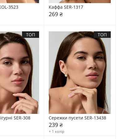
KOL-3523
Каффа SER-1317
269 ₴
ТОП
ТОП
ігурні SER-308
Сережки пусети SER-13438
239 ₴
+ 1 колір