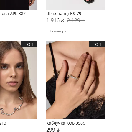
асна APL-387
Шльопанці BS-79
1 916 ₴
2 129 ₴
+ 2 кольори
ТОП
ТОП
213
Каблучка KOL-3506
299 ₴