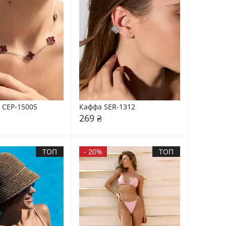
 CEP-15005
Каффа SER-1312
269 ₴
ТОП
-
20%
ТОП