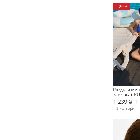
-
20%
Роздільний 
зав'язках K
1 239 ₴
1
+ 3 кольори