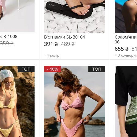
S-R-1008
В'єтнамки SL-B0104
Солом'яни
06
 359 ₴
391 ₴
489 ₴
655 ₴
81
+ 1 колір
+ 3 кольори
ТОП
-
40%
ТОП