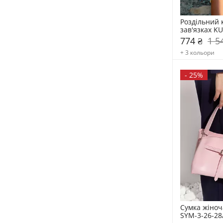
Роздільний 
зав'язках K
774 ₴
1 5
+ 3 кольори
-
25%
Сумка жіноча
SYM-3-26-28