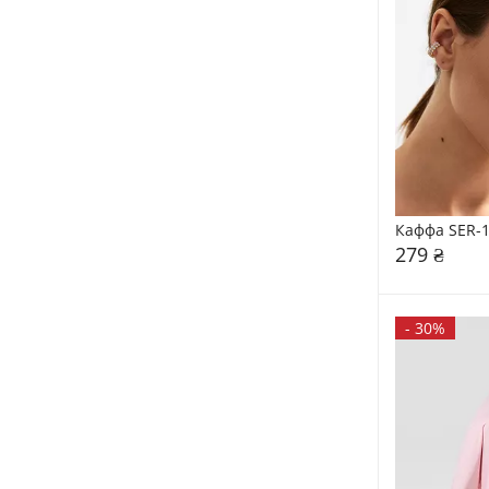
Каффа SER-
279 ₴
-
30%