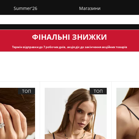
Summer'26
Магазини
ФІНАЛЬНІ ЗНИЖКИ
Термін відправки
до 7 робочих днів, акція діє до закінчення акційних товарів
ТОП
ТОП