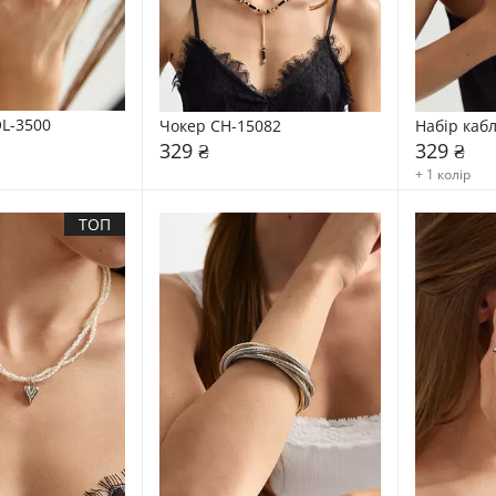
L-3500
Чокер CH-15082
Набір каб
329 ₴
329 ₴
+ 1 колір
ТОП