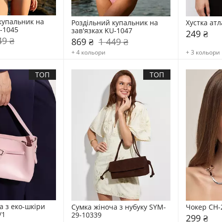
купальник на 
Роздільний купальник на 
Хустка атл
U-1045
зав'язках KU-1047
249 ₴
49 ₴
869 ₴
1 449 ₴
+ 4 кольори
+ 3 кольори
ТОП
ТОП
 з еко-шкіри 
Сумка жіноча з нубуку SYM-
Чокер CH-
/1
29-10339
299 ₴