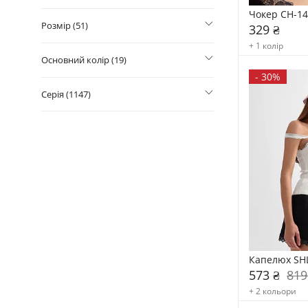
Чокер CH-1
Розмір (51)
329 ₴
+ 1 колір
Основний колір (19)
-
30%
Серія (1147)
Капелюх SH
573 ₴
819
+ 2 кольори