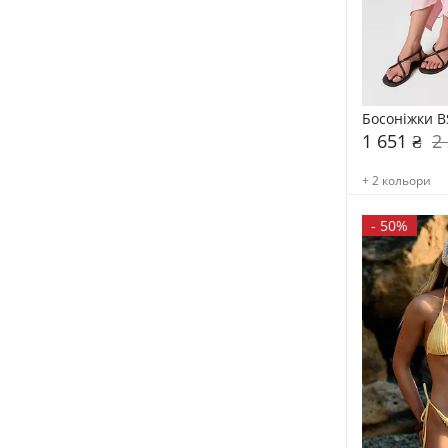
Босоніжки B
1 651 ₴
2
+ 2 кольори
-
50%