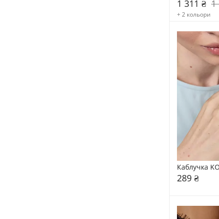
1 311 ₴
1
+ 2 кольори
Каблучка KO
289 ₴