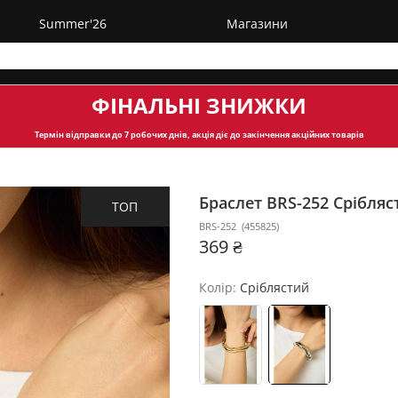
Summer'26
Магазини
ФІНАЛЬНІ ЗНИЖКИ
Термін відправки
до 7 робочих днів, акція діє до закінчення акційних товарів
Браслет BRS-252
Срібляс
ТОП
BRS-252
(
455825
)
369 ₴
Колір:
Сріблястий