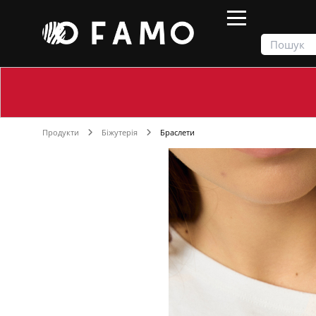
Продукти
Біжутерія
Браслети