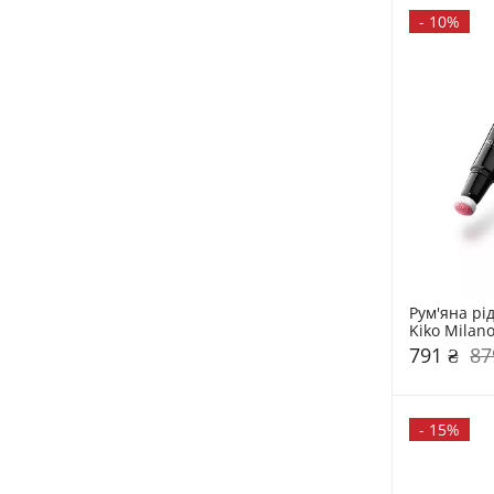
-
10%
Рум'яна рід
Kiko Milan
791 ₴
87
-
15%