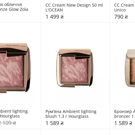
я обличчя 
СС Cream New Design 50 ml 
СС Cream w
onze Glow Zola
L'OCEAN
Unico
1 499 ₴
790 ₴
ient lighting 
Рум'яна Ambient lighting 
Бронзер A
 Hourglass
blush 1.3 г Hourglass
bronzer 1.
2 109 ₴
1 589 ₴
1 589 ₴