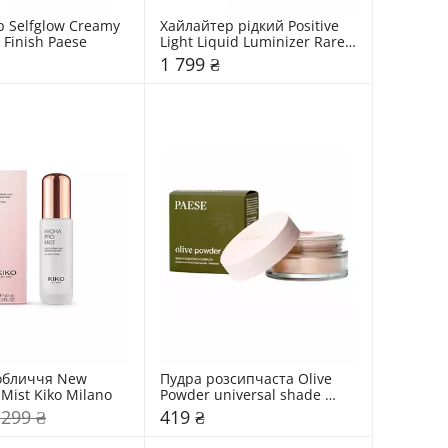
 Selfglow Creamy 
Хайлайтер рідкий Positive 
 Finish Paese
Light Liquid Luminizer Rare 
Beauty
1 799 ₴
обличчя New 
Пудра розсипчаста Olive 
 Mist Kiko Milano
Powder universal shade 
Paese
 299 ₴
419 ₴