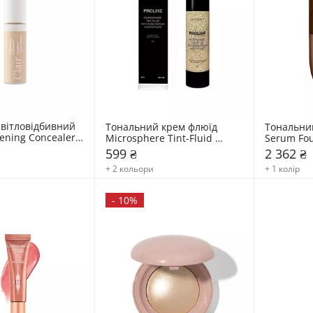
вітловідбивний 
Тональний крем флюїд 
Тональний
tening Concealer 
Microsphere Tint-Fluid 
Serum Fou
Moday
599 ₴
2 362 ₴
+ 2 кольори
+ 1 колір
-
10%