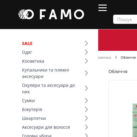
SALE
Одяг
Продукти
Косметика
Декоративна косметика
Обличчя
Косметика
Купальники та пляжні
Обличчя
Фільтр
аксесуари
Окуляри та аксесуари до
Ціна
них
Сумки
SALE
Біжутерія
Шкарпетки
Розмір (43)
Аксесуари для волосся
Головні убори