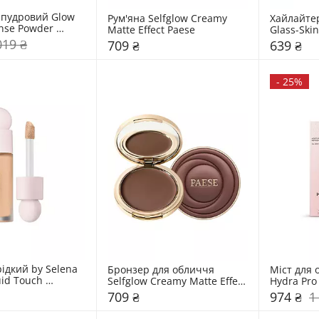
пудровий Glow 
Рум'яна Selfglow Creamy 
Хайлайтер
nse Powder 
Matte Effect Paese
Glass-Skin
 Kiko Milano
019 ₴
709 ₴
639 ₴
-
25%
ідкий by Selena 
Бронзер для обличчя 
Міст для 
id Touch 
Selfglow Creamy Matte Effect 
Hydra Pro
 Concealer Rare 
Paese
709 ₴
974 ₴
1