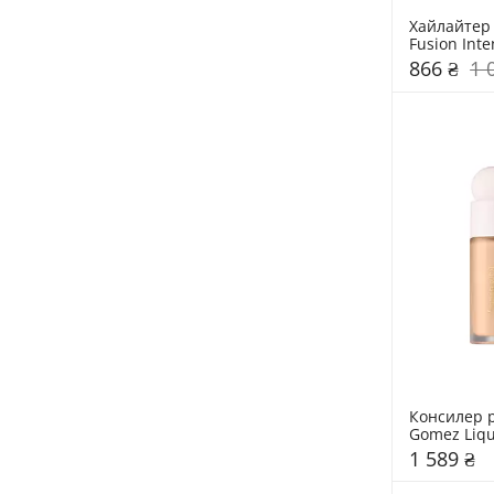
Хайлайтер 
Fusion Inte
Highlighter
866 ₴
1 
Консилер р
Gomez Liqu
Brightening
1 589 ₴
Beauty