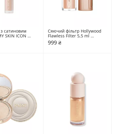
з сатиновим 
Сяючий фільтр Hollywood 
Y SKIN ICON 
Flawless Filter 5,5 ml 
Charlotte Tilbury
999 ₴
и