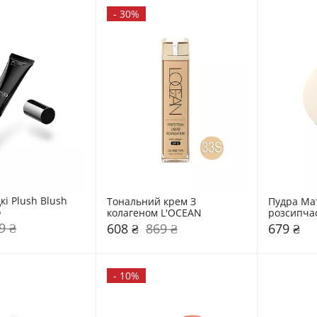
-
30%
кі Plush Blush 
Тональний крем З 
Пудра Мат
o
колагеном L'OCEAN
розсипчас
9 ₴
608 ₴
869 ₴
679 ₴
-
10%