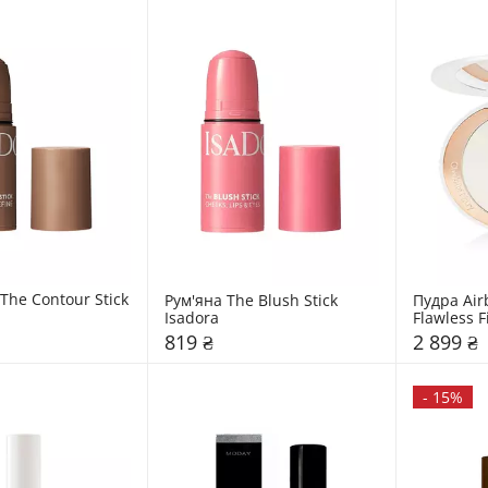
he Contour Stick 
Рум'яна The Blush Stick 
Пудра Air
Isadora
Flawless F
Tilbury
819 ₴
2 899 ₴
-
15%