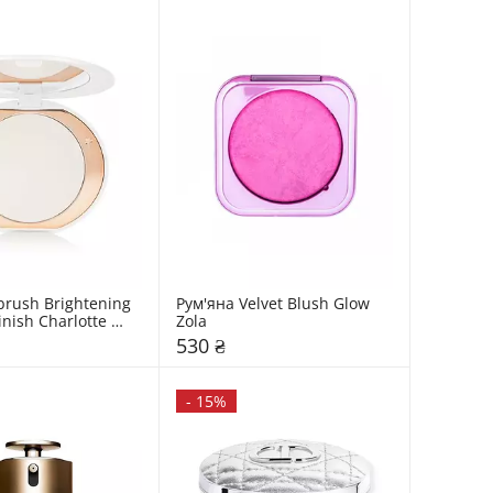
brush Brightening 
Рум'яна Velvet Blush Glow 
inish Charlotte 
Zola
530 ₴
-
15%