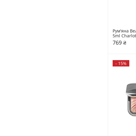
Рум'яна Be
5ml Charlot
769 ₴
-
15%