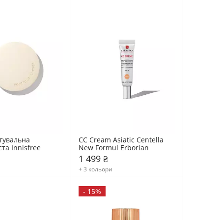
увальна 
CC Cream Asiatic Centella 
та Innisfree
New Formul Erborian
1 499 ₴
+ 3 кольори
-
15%