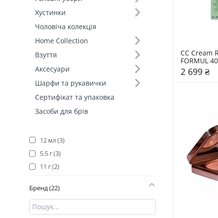
15 мл (9)
Хустинки
30 мл (9)
Чоловіча колекція
50 мл (6)
Home Collection
6 гр (6)
CC Cream R
Взуття
40 мл (5)
FORMUL 40 
Аксесуари
2 699 ₴
8 г (5)
Шарфи та рукавички
10 г (4)
Сертифікат та упаковка
45 мл (4)
Засоби для брів
5 г (4)
10 мл (3)
12 мл (3)
5.5 г (3)
11 г (2)
1.3 г (2)
Бренд (22)
5,2 мл (2)
5 мл (2)