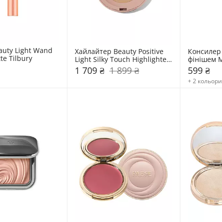
auty Light Wand 
Хайлайтер Beauty Positive 
Консилер 
te Tilbury
Light Silky Touch Highlighter 
фінішем M
Rare Beauty
Paese
1 709 ₴
1 899 ₴
599 ₴
+ 2 кольор