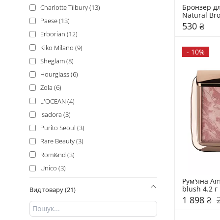
7 г (2)
Бронзер дл
Charlotte Tilbury (13)
Natural Br
9 гр (2)
Paese (13)
530 ₴
10,5 г (1)
Erborian (12)
11 мл (1)
Kiko Milano (9)
-
10%
13.5 г (1)
Sheglam (8)
14 г (1)
Hourglass (6)
14 мл (1)
Zola (6)
15 г + 15 г (1)
L'OCEAN (4)
10 г (1)
Isadora (3)
16 г (1)
Purito Seoul (3)
1.5 мл (1)
Rare Beauty (3)
1 мл (1)
Rom&nd (3)
22 г (1)
Unico (3)
2,8 г (1)
Рум'яна Amb
Dior (2)
blush 4.2 г
2.4 г (1)
Вид товару (21)
Fraijour (2)
1 898 ₴
2 мл (1)
Innisfree (2)
4,2 гр (1)