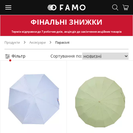
ФІНАЛЬНІ ЗНИЖКИ
Термін відправки
до 7 робочих днів, акція діє до закінчення акційних товарів
Продукти
Аксесуари
Парасолі
Фільтр
Сортування по: