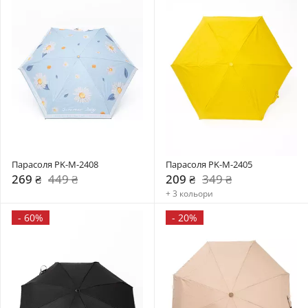
Парасоля PK-M-2408
Парасоля PK-M-2405
269 ₴
449 ₴
209 ₴
349 ₴
+ 3 кольори
-
60%
-
20%