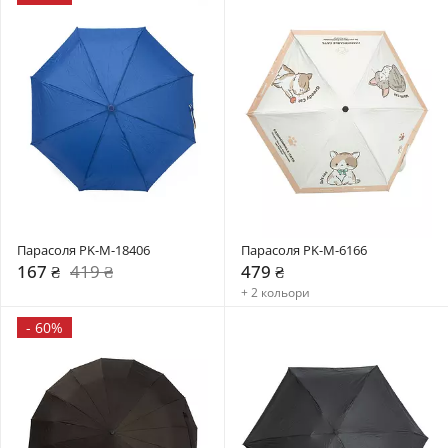
Парасоля PK-M-18406
Парасоля PK-M-6166
167 ₴
419 ₴
479 ₴
+ 2 кольори
-
60%