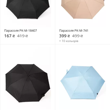
Парасоля PK-M-18407
Парасоля PK-M-741
167 ₴
419 ₴
399 ₴
499 ₴
+ 10 кольорів