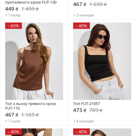
приталеного крою FUT-130
467 ₴
1 039 ₴
449 ₴
1 499 ₴
+ 1 колір
+ 2 кольори
-
60%
-
40%
Топ з льону прямого крою 
Топ FUT-21057
FUT-110
473 ₴
789 ₴
467 ₴
1 169 ₴
+ 1 колір
+ 4 кольори
-
40%
-
40%