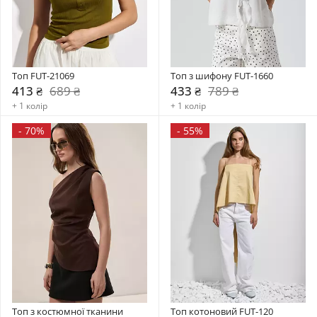
Топ FUT-21069
Топ з шифону FUT-1660
413 ₴
689 ₴
433 ₴
789 ₴
+ 1 колір
+ 1 колір
-
70%
-
55%
Топ з костюмної тканини 
Топ котоновий FUT-120