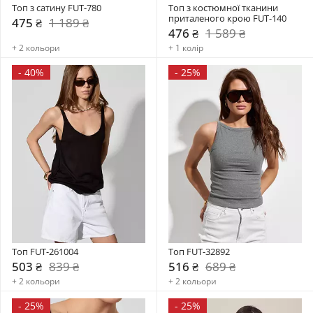
Топ з сатину FUT-780
Топ з костюмної тканини 
приталеного крою FUT-140
475 ₴
1 189 ₴
476 ₴
1 589 ₴
+ 2 кольори
+ 1 колір
-
40%
-
25%
Топ FUT-261004
Топ FUT-32892
503 ₴
839 ₴
516 ₴
689 ₴
+ 2 кольори
+ 2 кольори
-
25%
-
25%