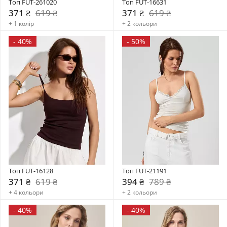
Топ FUT-261020
Топ FUT-16631
371 ₴
619 ₴
371 ₴
619 ₴
+ 1 колір
+ 2 кольори
-
40%
-
50%
Топ FUT-16128
Топ FUT-21191
371 ₴
619 ₴
394 ₴
789 ₴
+ 4 кольори
+ 2 кольори
-
40%
-
40%