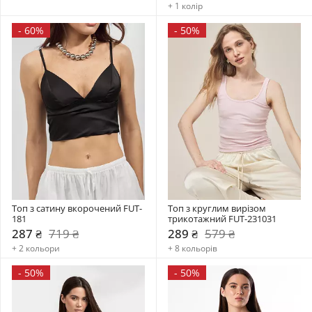
+ 1 колір
-
60%
-
50%
Топ з сатину вкорочений FUT-
Топ з круглим вирізом 
181
трикотажний FUT-231031
287 ₴
719 ₴
289 ₴
579 ₴
+ 2 кольори
+ 8 кольорів
-
50%
-
50%