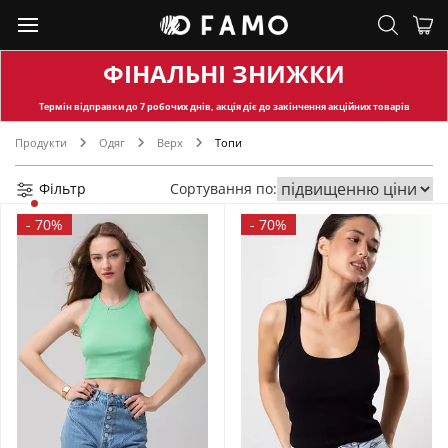
ФІНАЛЬНІ ЗНИЖКИ
Термін відправки
до 7 робочих днів, акція діє до закінчення акційних товарів
Продукти
Одяг
Верх
Топи
Фільтр
Сортування по:
-
70%
-
70%