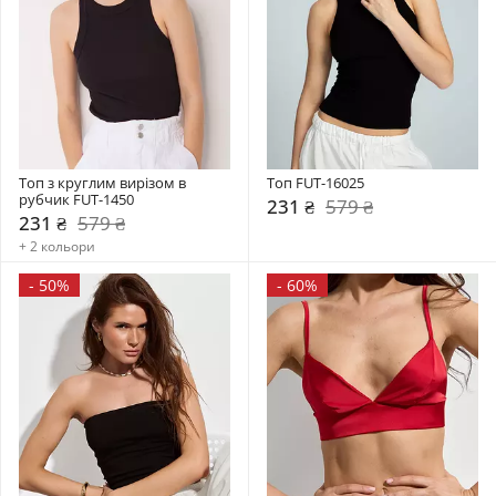
Топ з круглим вирізом в 
Топ FUT-16025
рубчик FUT-1450
231 ₴
579 ₴
231 ₴
579 ₴
+ 2 кольори
-
50%
-
60%