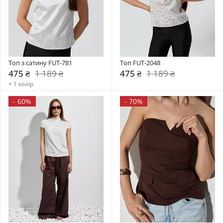
Топ з сатину FUT-781
Топ FUT-2048
475 ₴
1 189 ₴
475 ₴
1 189 ₴
+ 1 колір
-
60%
-
70%