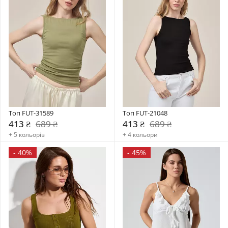
Топ FUT-31589
Топ FUT-21048
413 ₴
689 ₴
413 ₴
689 ₴
+ 5 кольорів
+ 4 кольори
-
40%
-
45%