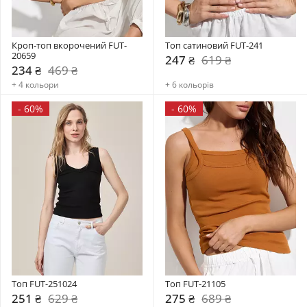
Кроп-топ вкорочений FUT-
Топ сатиновий FUT-241
20659
247 ₴
619 ₴
234 ₴
469 ₴
+ 4 кольори
+ 6 кольорів
-
60%
-
60%
Топ FUT-251024
Топ FUT-21105
251 ₴
629 ₴
275 ₴
689 ₴