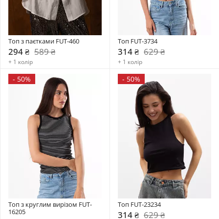
Топ з паєтками FUT-460
Топ FUT-3734
294 ₴
589 ₴
314 ₴
629 ₴
+ 1 колір
+ 1 колір
-
50%
-
50%
Топ з круглим вирізом FUT-
Топ FUT-23234
16205
314 ₴
629 ₴