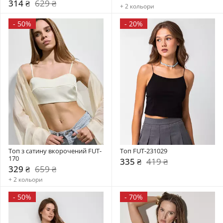
314 ₴
629 ₴
+ 2 кольори
-
50%
-
20%
Топ з сатину вкорочений FUT-
Топ FUT-231029
170
335 ₴
419 ₴
329 ₴
659 ₴
+ 2 кольори
-
50%
-
70%