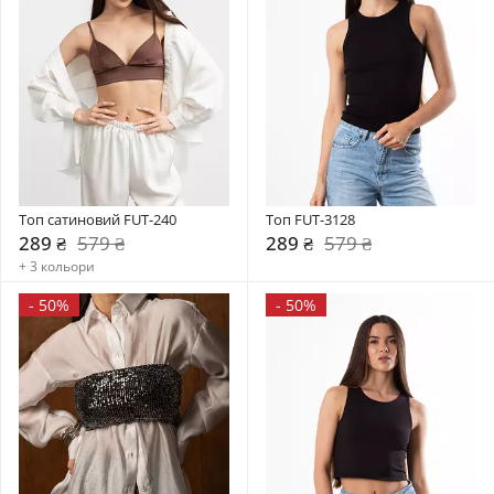
Топ сатиновий FUT-240
Топ FUT-3128
289 ₴
579 ₴
289 ₴
579 ₴
+ 3 кольори
-
50%
-
50%