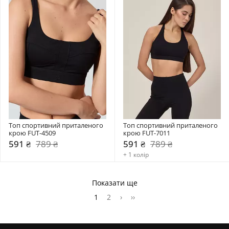
Топ спортивний приталеного 
Топ спортивний приталеного 
крою FUT-4509
крою FUT-7011
591 ₴
789 ₴
591 ₴
789 ₴
+ 1 колір
Показати ще
1
2
›
››