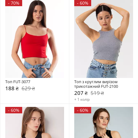
-
70%
-
60%
Топ FUT-3077
Топ з круглим вирізом 
трикотажний FUT-2100
188 ₴
629 ₴
207 ₴
519 ₴
+ 1 колір
-
60%
-
60%