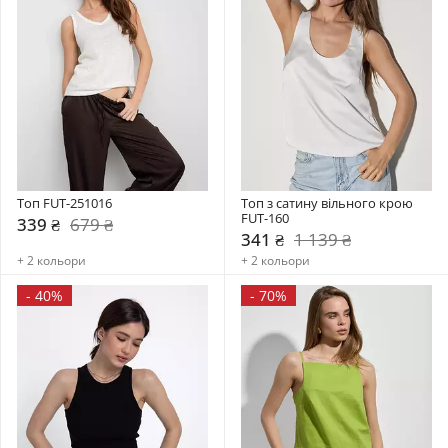
Топ FUT-251016
Топ з сатину вільного крою 
FUT-160
339 ₴
679 ₴
341 ₴
1 139 ₴
+ 2 кольори
+ 2 кольори
-
40%
-
70%