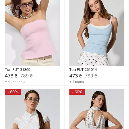
Топ FUT-31860
Топ FUT-261014
473 ₴
789 ₴
473 ₴
789 ₴
+ 4 кольори
+ 1 колір
-
60%
-
60%