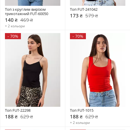
Топ з круглим вирізом 
Топ FUT-241042
трикотажний FUT-60050
173 ₴
579 ₴
140 ₴
469 ₴
+ 2 кольори
-
70%
-
70%
Топ FUT-22298
Топ FUT-1015
188 ₴
629 ₴
188 ₴
629 ₴
+ 2 кольори