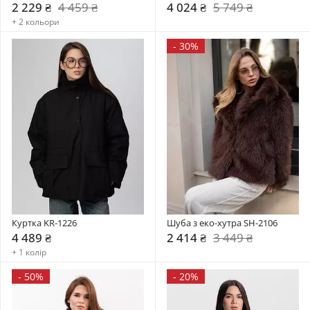
2 229 ₴
4 459 ₴
4 024 ₴
5 749 ₴
+ 2 кольори
-
30%
Куртка KR-1226
Шуба з еко-хутра SH-2106
4 489 ₴
2 414 ₴
3 449 ₴
+ 1 колір
-
50%
-
20%