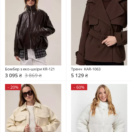
Бомбер з еко-шкіри KR-121
Тренч  KAR-1063
3 095 ₴
3 869 ₴
5 129 ₴
-
20%
-
60%