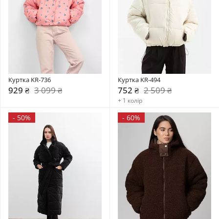
Куртка KR-736
Куртка KR-494
929 ₴
3 099 ₴
752 ₴
2 509 ₴
+ 1 колір
-
50%
-
60%