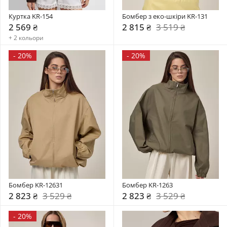
Куртка KR-154
Бомбер з еко-шкіри KR-131
2 569 ₴
2 815 ₴
3 519 ₴
+ 2 кольори
-
20%
-
20%
Бомбер KR-12631
Бомбер KR-1263
2 823 ₴
3 529 ₴
2 823 ₴
3 529 ₴
-
20%