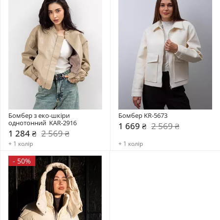
Бомбер з еко-шкіри 
Бомбер KR-5673
однотонний  KAR-2916
1 669 ₴
2 569 ₴
1 284 ₴
2 569 ₴
+ 1 колір
+ 1 колір
-
50%