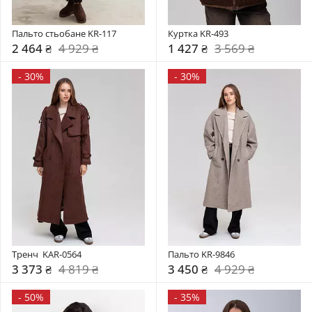
Пальто стьобане KR-117
Куртка KR-493
2 464 ₴
4 929 ₴
1 427 ₴
3 569 ₴
-
30%
-
30%
Тренч  KAR-0564
Пальто KR-9846
3 373 ₴
4 819 ₴
3 450 ₴
4 929 ₴
-
50%
-
35%