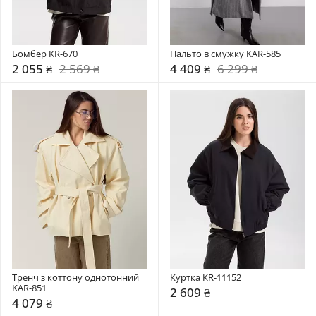
Бомбер KR-670
Пальто в смужку KAR-585
2 055 ₴
2 569 ₴
4 409 ₴
6 299 ₴
Тренч з коттону однотонний 
Куртка KR-11152
KAR-851
2 609 ₴
4 079 ₴