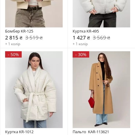
Бомбер KR-125
Куртка KR-495
2 815 ₴
3 519 ₴
1 427 ₴
3 569 ₴
+ 1 колір
+ 1 колір
-
50%
-
30%
Куртка KR-1012
Пальто  KAR-113621