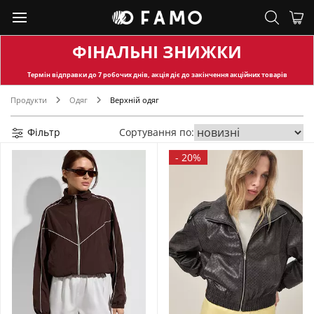
ФІНАЛЬНІ ЗНИЖКИ
Термін відправки
до 7 робочих днів, акція діє до закінчення акційних товарів
Продукти
Одяг
Верхній одяг
Фільтр
Сортування по:
-
20%