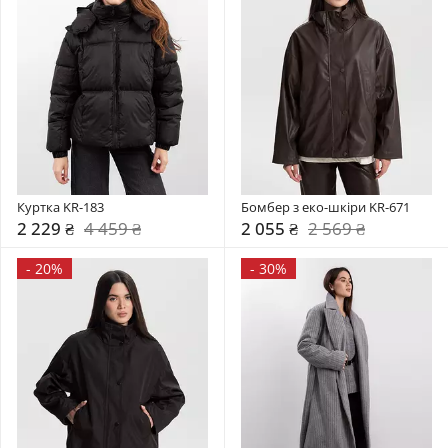
Куртка KR-183
Бомбер з еко-шкіри KR-671
2 229 ₴
4 459 ₴
2 055 ₴
2 569 ₴
-
20%
-
30%