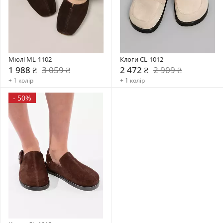
Мюлі ML-1102
Клоги CL-1012
1 988 ₴
3 059 ₴
2 472 ₴
2 909 ₴
+ 1 колір
+ 1 колір
-
50%