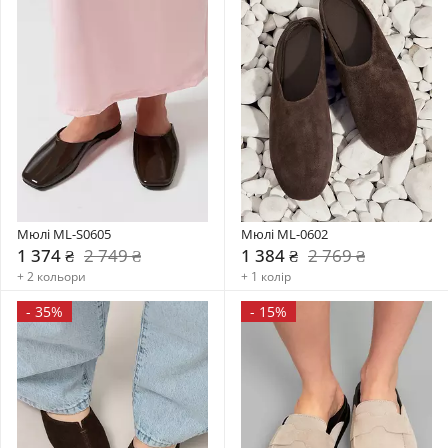
Мюлі ML-S0605
Мюлі ML-0602
1 374 ₴
2 749 ₴
1 384 ₴
2 769 ₴
+ 2 кольори
+ 1 колір
-
35%
-
15%