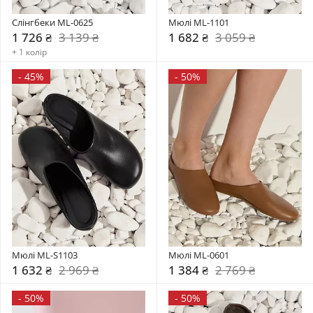
Слінгбеки ML-0625
Мюлі ML-1101
1 726 ₴
3 139 ₴
1 682 ₴
3 059 ₴
+ 1 колір
-
45%
-
50%
Мюлі ML-S1103
Мюлі ML-0601
1 632 ₴
2 969 ₴
1 384 ₴
2 769 ₴
-
50%
-
50%