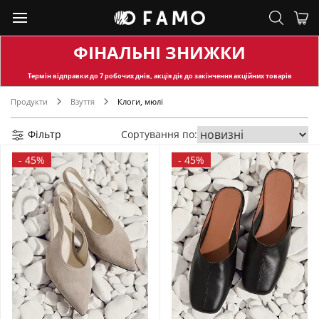
ФІНАЛЬНІ ЗНИЖКИ
Термін відправки
до 7 робочих днів, акція діє до закінчення акційних товарів
Продукти
Взуття
Клоги, мюлі
Фільтр
Сортування по:
-
45%
-
45%