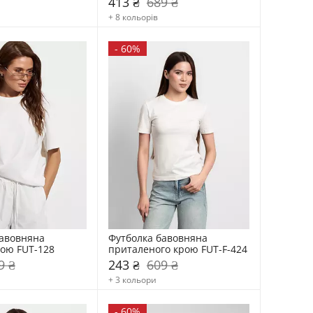
413 ₴
689 ₴
+ 8 кольорів
-
60%
авовняна 
Футболка бавовняна 
ою FUT-128
приталеного крою FUT-F-424
9 ₴
243 ₴
609 ₴
+ 3 кольори
-
60%