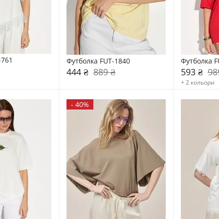
-761
Футболка FUT-1840
Футболка F
444 ₴
889 ₴
593 ₴
98
+ 2 кольори
-
40%