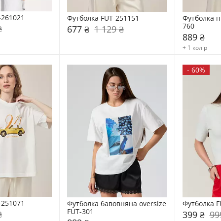
-261021
Футболка FUT-251151
Футболка п
760
₴
677 ₴
1 129 ₴
889 ₴
+ 1 колір
-
60%
-251071
Футболка бавовняна oversize 
Футболка F
FUT-301
₴
399 ₴
99