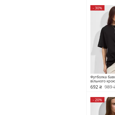
-
30%
Футболка бав
вільного кро
692 ₴
989 
-
20%