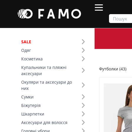
SALE
Одяг
Продукти
Одяг
Верх
Футболки
Косметика
Купальники та пляжні
Футболки (43)
Фільтр
аксесуари
Окуляри та аксесуари до
Ціна
них
Сумки
SALE
Біжутерія
Шкарпетки
Розмір (7)
Аксесуари для волосся
Основний колір (14)
Головні убори