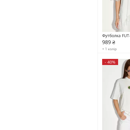
Футболка FUT
989 ₴
+ 1 колір
-
40%