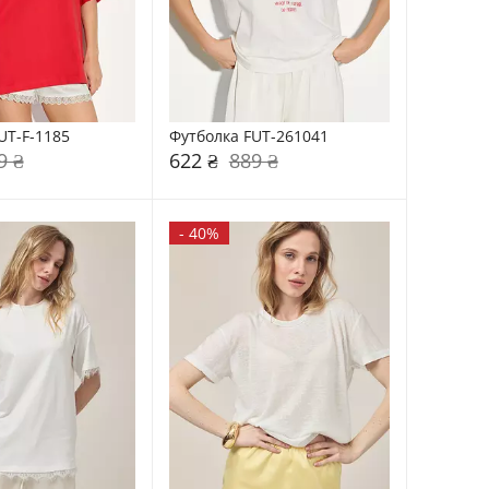
UT-F-1185
Футболка FUT-261041
9 ₴
622 ₴
889 ₴
-
40%