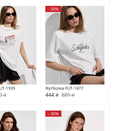
-
50%
UT-1939
Футболка FUT-1477
9 ₴
444 ₴
889 ₴
-
30%