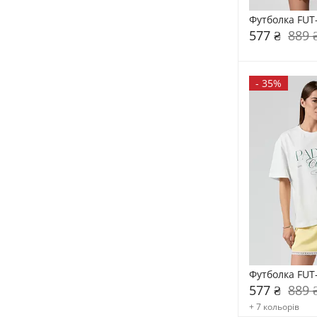
Футболка FUT
577 ₴
889 
-
35%
Футболка FUT
577 ₴
889 
+ 7 кольорів