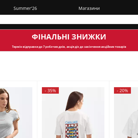
Summer'26
Магазини
ФІНАЛЬНІ ЗНИЖКИ
Термін відправки
до 7 робочих днів, акція діє до закінчення акційних товарів
-
35%
-
20%