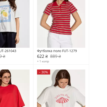
UT-261043
Футболка поло FUT-1279
9 ₴
622 ₴
889 ₴
+ 1 колір
-
30%