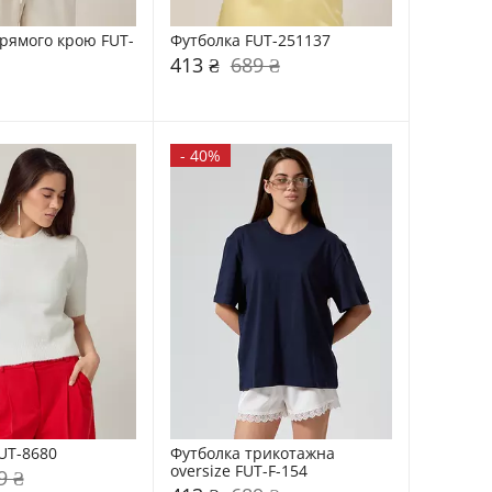
рямого крою FUT-
Футболка FUT-251137
413 ₴
689 ₴
-
40%
UT-8680
Футболка трикотажна 
oversize FUT-F-154
9 ₴