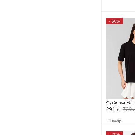
-
60%
Футболка FUT
291 ₴
729 
+ 1 колір
-
20%