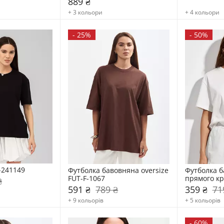
889 ₴
+ 3 кольори
+ 4 кольори
-
25%
-
50%
-241149
Футболка бавовняна oversize 
Футболка б
FUT-F-1067
прямого кр
₴
591 ₴
789 ₴
359 ₴
71
+ 9 кольорів
+ 5 кольорів
-
60%