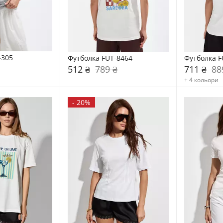
-305
Футболка FUT-8464
Футболка F
512 ₴
789 ₴
711 ₴
88
+ 4 кольори
-
20%