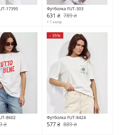
UT-17395
Футболка FUT-303
631 ₴
789 ₴
+ 1 колір
-
35%
UT-8602
Футболка FUT-8424
9 ₴
577 ₴
889 ₴