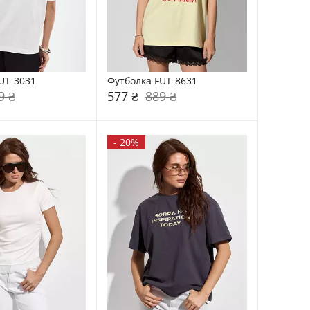
UT-3031
Футболка FUT-8631
9 ₴
577 ₴
889 ₴
-
20%