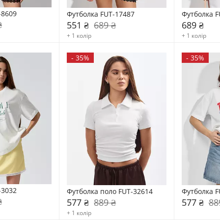
-8609
Футболка FUT-17487
Футболка F
₴
551 ₴
689 ₴
689 ₴
+ 1 колір
+ 1 колір
-
35%
-
35%
-3032
Футболка поло FUT-32614
Футболка F
₴
577 ₴
889 ₴
577 ₴
88
+ 1 колір