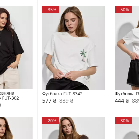
-
35%
-
50%
овняна 
Футболка FUT-8342
Футболка F
ю FUT-302
577 ₴
889 ₴
444 ₴
88
₴
-
20%
-
30%