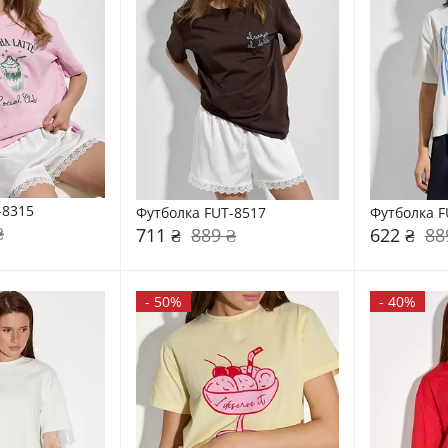
-8315
Футболка FUT-8517
Футболка F
₴
711 ₴
889 ₴
622 ₴
88
-
50%
-
40%