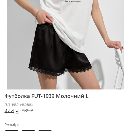
Футболка FUT-1939
Молочний L
FUT-1939
(
462606
)
444 ₴
889 ₴
Розмір: