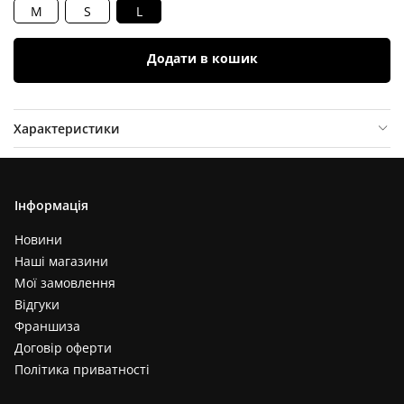
M
S
L
Додати в кошик
Характеристики
Опис товару
Відгуки (
0
)
Інформація
Новини
Наші магазини
Мої замовлення
Відгуки
Франшиза
Договір оферти
Політика приватності