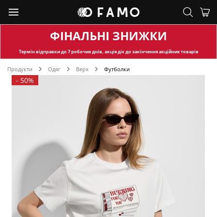
ФІНАЛЬНІ ЗНИЖКИ
Термін відправки
до 7 робочих днів, акція діє до закінчення акційних товарів
Продукти
Одяг
Верх
Футболки
-
50%