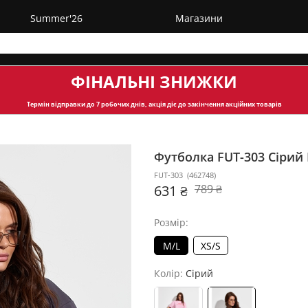
Summer'26
Магазини
ФІНАЛЬНІ ЗНИЖКИ
Термін відправки
до 7 робочих днів, акція діє до закінчення акційних товарів
Футболка FUT-303
Сірий
FUT-303
(
462748
)
631 ₴
789 ₴
Розмір:
M/L
XS/S
Колір:
Сірий