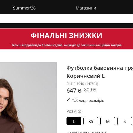
Summer'26
Магазини
ФІНАЛЬНІ ЗНИЖКИ
Термін відправки
до 7 робочих днів, акція діє до закінчення акційних товарів
Футболка бавовняна пря
Коричневий L
FUT-F-1046
(
447501
)
647 ₴
809 ₴
Таблиця розмірів
Розмір:
L
XS
M
S