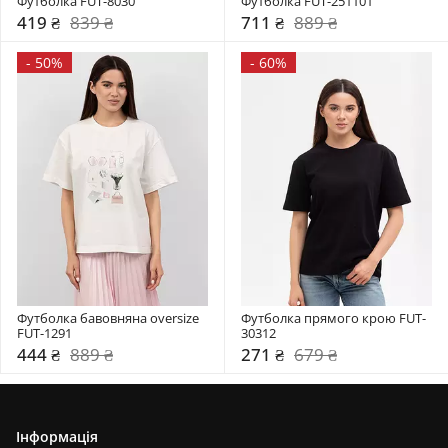
Футболка FUT-8030
Футболка FUT-251101
419 ₴
839 ₴
711 ₴
889 ₴
-
50%
-
60%
Футболка бавовняна oversize 
Футболка прямого крою FUT-
FUT-1291
30312
444 ₴
889 ₴
271 ₴
679 ₴
Інформація