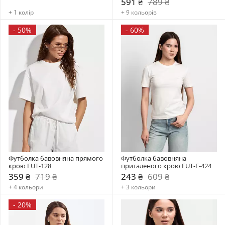
591 ₴
789 ₴
+ 1 колір
+ 9 кольорів
-
50%
-
60%
Футболка бавовняна прямого 
Футболка бавовняна 
крою FUT-128
приталеного крою FUT-F-424
359 ₴
719 ₴
243 ₴
609 ₴
+ 4 кольори
+ 3 кольори
-
20%