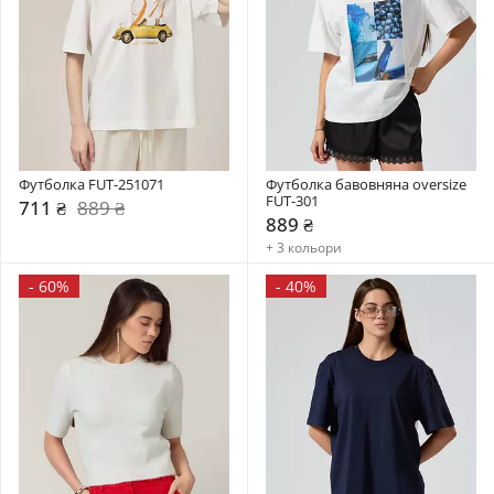
Футболка FUT-251071
Футболка бавовняна oversize 
FUT-301
711 ₴
889 ₴
889 ₴
+ 3 кольори
-
60%
-
40%