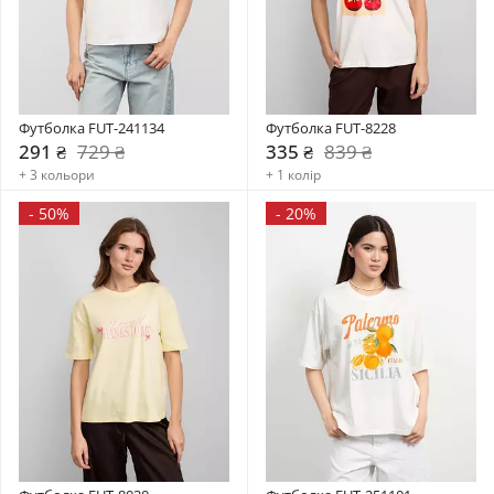
Футболка FUT-241134
Футболка FUT-8228
291 ₴
729 ₴
335 ₴
839 ₴
+ 3 кольори
+ 1 колір
-
50%
-
20%