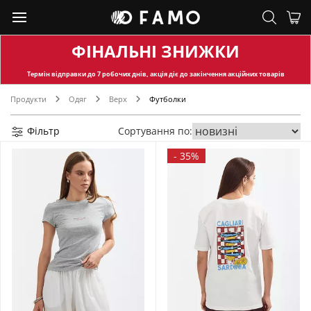
ФІНАЛЬНІ ЗНИЖКИ
Термін відправки
до 7 робочих днів, акція діє до закінчення акційних товарів
Продукти
Одяг
Верх
Футболки
Фільтр
Сортування по:
-
35%