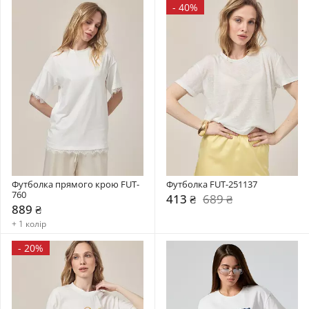
-
40%
Футболка прямого крою FUT-
Футболка FUT-251137
760
413 ₴
689 ₴
889 ₴
+ 1 колір
-
20%