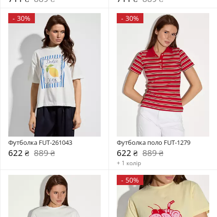
-
30%
-
30%
Футболка FUT-261043
Футболка поло FUT-1279
622 ₴
889 ₴
622 ₴
889 ₴
+ 1 колір
-
50%