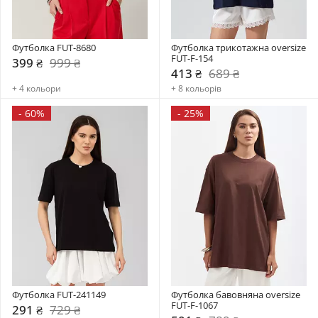
Футболка FUT-8680
Футболка трикотажна oversize 
FUT-F-154
399 ₴
999 ₴
413 ₴
689 ₴
+ 4 кольори
+ 8 кольорів
-
60%
-
25%
Футболка FUT-241149
Футболка бавовняна oversize 
FUT-F-1067
291 ₴
729 ₴