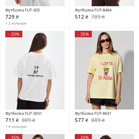
Футболка FUT-305
Футболка FUT-8464
729 ₴
512 ₴
789 ₴
+ 2 кольори
-
20%
-
35%
Футболка FUT-3031
Футболка FUT-8631
711 ₴
889 ₴
577 ₴
889 ₴
+ 4 кольори
-
35%
-
20%