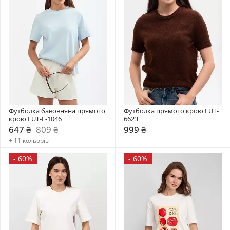
Футболка бавовняна прямого 
Футболка прямого крою FUT-
крою FUT-F-1046
6623
647 ₴
809 ₴
999 ₴
+ 11 кольорів
-
60%
-
60%