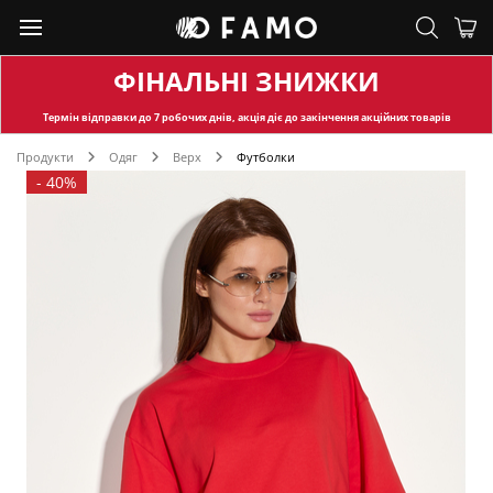
ФІНАЛЬНІ ЗНИЖКИ
Термін відправки
до 7 робочих днів, акція діє до закінчення акційних товарів
Продукти
Одяг
Верх
Футболки
-
40%