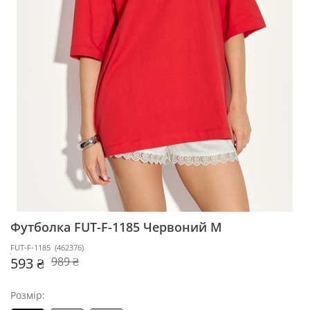
Футболка FUT-F-1185
Червоний M
FUT-F-1185
(
462376
)
593 ₴
989 ₴
Розмір: