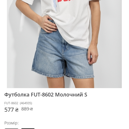
Футболка FUT-8602
Молочний S
FUT-8602
(
464935
)
577 ₴
889 ₴
Розмір: