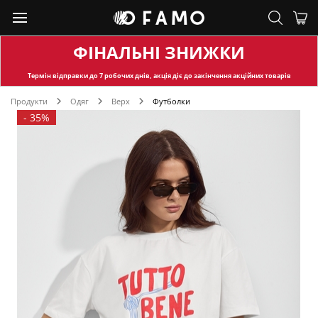
ФІНАЛЬНІ ЗНИЖКИ
Термін відправки
до 7 робочих днів, акція діє до закінчення акційних товарів
Продукти
Одяг
Верх
Футболки
-
35%