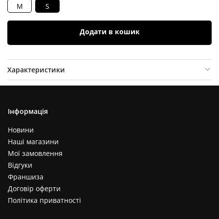
M
S
Додати в кошик
Характеристики
Опис товару
Відгуки (
0
)
Інформація
Новини
Наші магазини
Мої замовлення
Відгуки
Франшиза
Договір оферти
Політика приватності