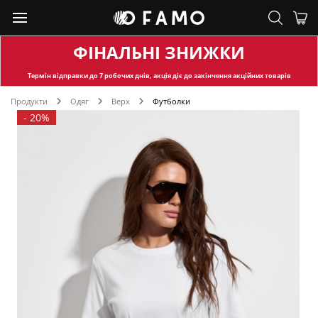
ФІНАЛЬНІ ЗНИЖКИ
Термін відправки
до 7 робочих днів, акція діє до закінчення акційних товарів
Продукти
Одяг
Верх
Футболки
-
20%