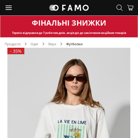
ФІНАЛЬНІ ЗНИЖКИ
Термін відправки
до 7 робочих днів, акція діє до закінчення акційних товарів
Продукти
Одяг
Верх
Футболки
-
35%