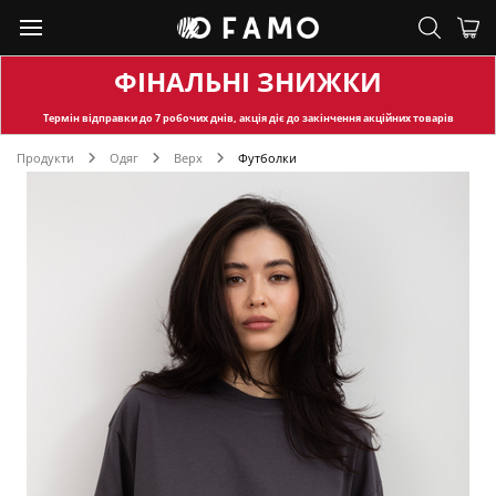
ФІНАЛЬНІ ЗНИЖКИ
Термін відправки
до 7 робочих днів, акція діє до закінчення акційних товарів
Продукти
Одяг
Верх
Футболки