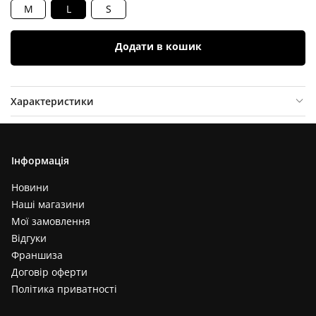
M
L
S
Додати в кошик
Характеристики
Опис товару
Відгуки (
0
)
Інформація
Новини
Наші магазини
Мої замовлення
Відгуки
Франшиза
Договір оферти
Політика приватності