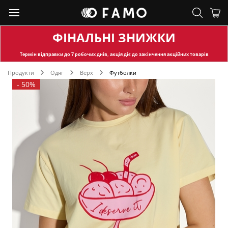
ФІНАЛЬНІ ЗНИЖКИ
Термін відправки
до 7 робочих днів, акція діє до закінчення акційних товарів
Продукти
Одяг
Верх
Футболки
-
50%