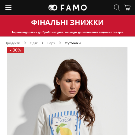
ФІНАЛЬНІ ЗНИЖКИ
Термін відправки
до 7 робочих днів, акція діє до закінчення акційних товарів
Продукти
Одяг
Верх
Футболки
-
30%