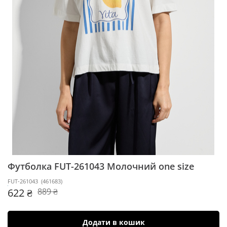
Футболка FUT-261043
Молочний one size
FUT-261043
(
461683
)
622 ₴
889 ₴
Додати в кошик