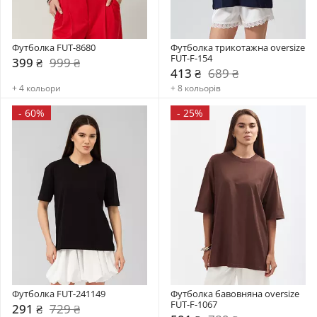
Футболка FUT-8680
Футболка трикотажна oversize 
FUT-F-154
399 ₴
999 ₴
413 ₴
689 ₴
+ 4 кольори
+ 8 кольорів
-
60%
-
25%
Футболка FUT-241149
Футболка бавовняна oversize 
FUT-F-1067
291 ₴
729 ₴