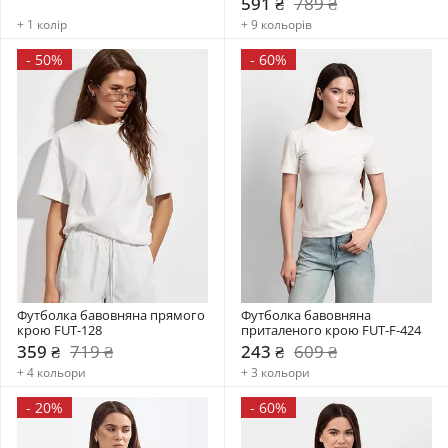
591 ₴
789 ₴
+ 1 колір
+ 9 кольорів
-
50%
-
60%
Футболка бавовняна прямого 
Футболка бавовняна 
крою FUT-128
приталеного крою FUT-F-424
359 ₴
719 ₴
243 ₴
609 ₴
+ 4 кольори
+ 3 кольори
-
20%
-
60%