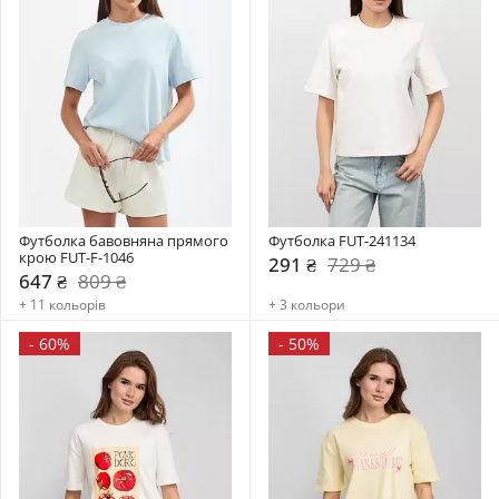
Футболка бавовняна прямого 
Футболка FUT-241134
крою FUT-F-1046
291 ₴
729 ₴
647 ₴
809 ₴
+ 11 кольорів
+ 3 кольори
-
60%
-
50%