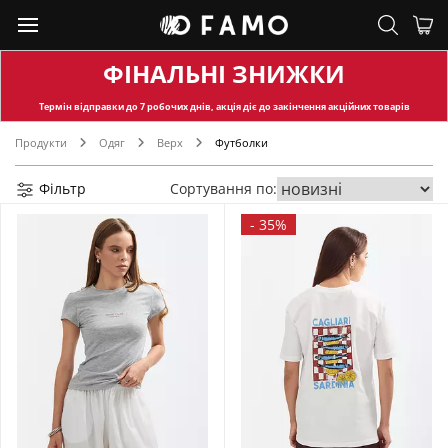
ФІНАЛЬНІ ЗНИЖКИ
Термін відправки
до 7 робочих днів, акція діє до закінчення акційних товарів
Продукти
Одяг
Верх
Футболки
Фільтр
Сортування по:
-
35%