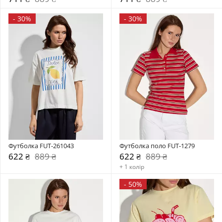
-
30%
-
30%
Футболка FUT-261043
Футболка поло FUT-1279
622 ₴
889 ₴
622 ₴
889 ₴
+ 1 колір
-
50%