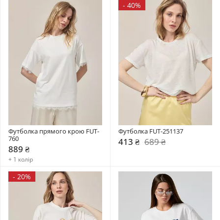
-
40%
Футболка прямого крою FUT-
Футболка FUT-251137
760
413 ₴
689 ₴
889 ₴
+ 1 колір
-
20%