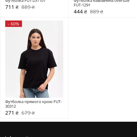
Футболка FUT-251101
Футболка бавовняна oversize 
FUT-1291
711 ₴
889 ₴
444 ₴
889 ₴
-
60%
Футболка прямого крою FUT-
30312
271 ₴
679 ₴