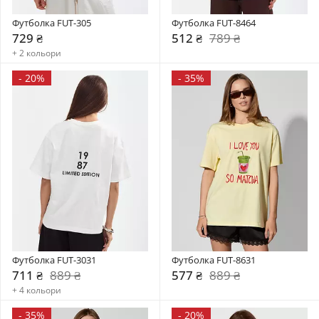
Футболка FUT-305
Футболка FUT-8464
729 ₴
512 ₴
789 ₴
+ 2 кольори
-
20%
-
35%
Футболка FUT-3031
Футболка FUT-8631
711 ₴
889 ₴
577 ₴
889 ₴
+ 4 кольори
-
35%
-
20%