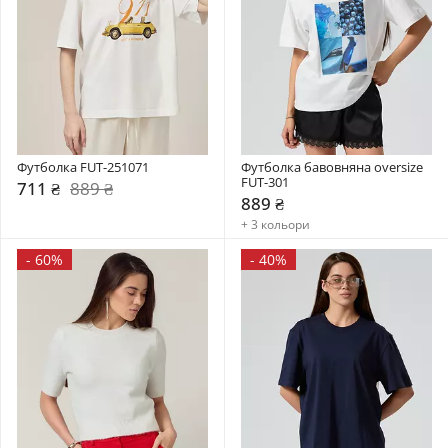
Футболка FUT-251071
Футболка бавовняна oversize 
FUT-301
711 ₴
889 ₴
889 ₴
+ 3 кольори
-
60%
-
40%