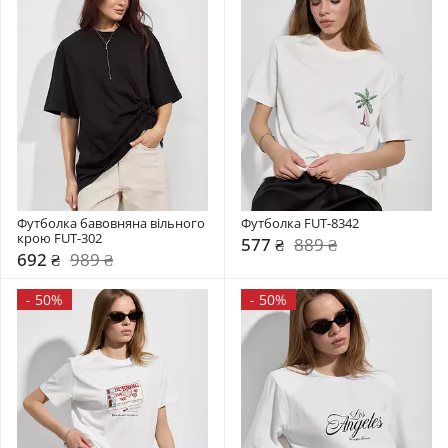
Футболка бавовняна вільного 
Футболка FUT-8342
крою FUT-302
577 ₴
889 ₴
692 ₴
989 ₴
-
50%
-
50%