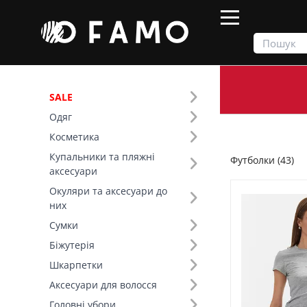
SALE
Одяг
Продукти
Одяг
Верх
Футболки
Косметика
Купальники та пляжні
Футболки (43)
Фільтр
аксесуари
Окуляри та аксесуари до
Ціна
них
Сумки
SALE
Біжутерія
Шкарпетки
Розмір (7)
Аксесуари для волосся
Основний колір (14)
Головні убори