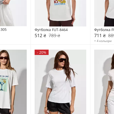
-305
Футболка FUT-8464
Футболка F
512 ₴
789 ₴
711 ₴
88
+ 4 кольори
-
20%