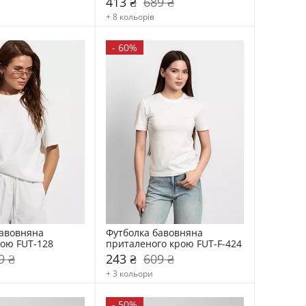
413 ₴
689 ₴
+ 8 кольорів
-
60%
авовняна 
Футболка бавовняна 
ою FUT-128
приталеного крою FUT-F-424
9 ₴
243 ₴
609 ₴
+ 3 кольори
-
50%