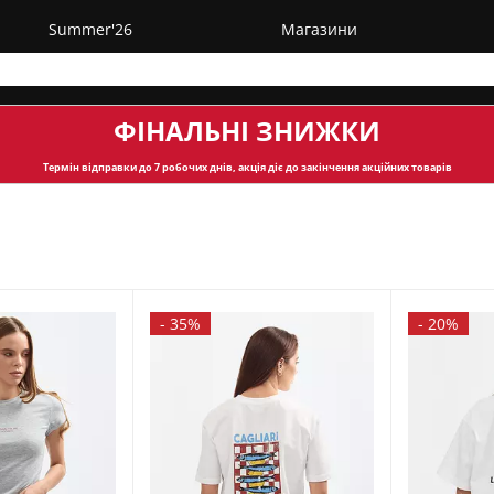
Summer'26
Магазини
ФІНАЛЬНІ ЗНИЖКИ
Термін відправки
до 7 робочих днів, акція діє до закінчення акційних товарів
-
35%
-
20%