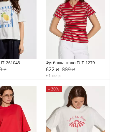
UT-261043
Футболка поло FUT-1279
9 ₴
622 ₴
889 ₴
+ 1 колір
-
30%