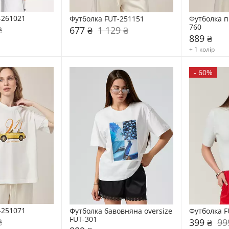
-261021
Футболка FUT-251151
Футболка п
760
₴
677 ₴
1 129 ₴
889 ₴
+ 1 колір
-
60%
-251071
Футболка бавовняна oversize 
Футболка F
FUT-301
₴
399 ₴
99