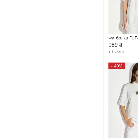
Футболка FUT
989 ₴
+ 1 колір
-
40%