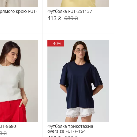
рямого крою FUT-
Футболка FUT-251137
413 ₴
689 ₴
-
40%
UT-8680
Футболка трикотажна 
oversize FUT-F-154
9 ₴