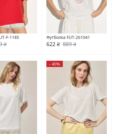
UT-F-1185
Футболка FUT-261041
9 ₴
622 ₴
889 ₴
-
40%