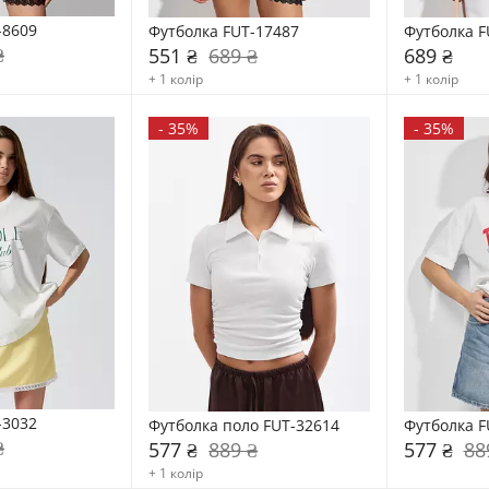
-8609
Футболка FUT-17487
Футболка F
₴
551 ₴
689 ₴
689 ₴
+ 1 колір
+ 1 колір
-
35%
-
35%
-3032
Футболка поло FUT-32614
Футболка F
₴
577 ₴
889 ₴
577 ₴
88
+ 1 колір