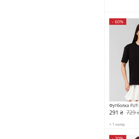
-
60%
Футболка FUT
291 ₴
729 
+ 1 колір
-
20%