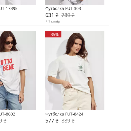
UT-17395
Футболка FUT-303
631 ₴
789 ₴
+ 1 колір
-
35%
UT-8602
Футболка FUT-8424
9 ₴
577 ₴
889 ₴