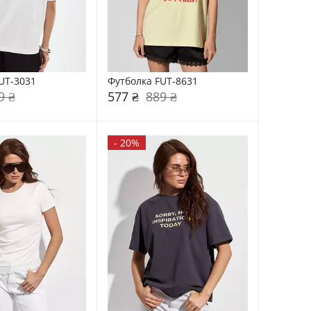
UT-3031
Футболка FUT-8631
9 ₴
577 ₴
889 ₴
-
20%