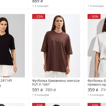
889 ₴
+ 3 кольори
+ 4 кольори
-
25%
-
50%
-241149
Футболка бавовняна oversize 
Футболка б
FUT-F-1067
прямого кр
₴
591 ₴
789 ₴
359 ₴
71
+ 9 кольорів
+ 4 кольори
-
60%
-
60%