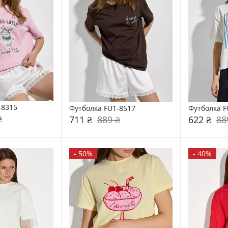
-8315
Футболка FUT-8517
Футболка F
₴
711 ₴
889 ₴
622 ₴
88
-
50%
-
40%