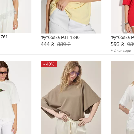
-761
Футболка FUT-1840
Футболка F
444 ₴
889 ₴
593 ₴
98
+ 2 кольори
-
40%