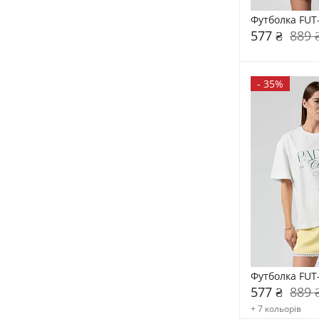
Футболка FUT
577 ₴
889 
-
35%
Футболка FUT
577 ₴
889 
+ 7 кольорів