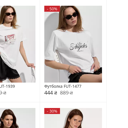
-
50%
UT-1939
Футболка FUT-1477
9 ₴
444 ₴
889 ₴
-
30%