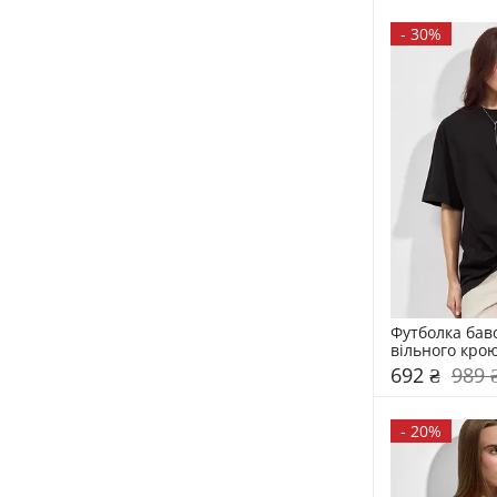
-
30%
Футболка бав
вільного кро
692 ₴
989 
-
20%