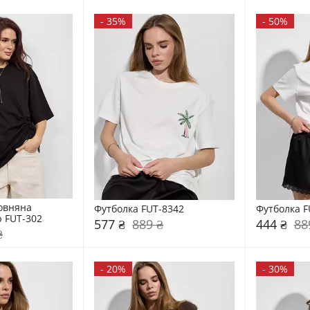
-
35%
-
50%
овняна 
Футболка FUT-8342
Футболка F
ю FUT-302
577 ₴
889 ₴
444 ₴
88
₴
-
20%
-
30%