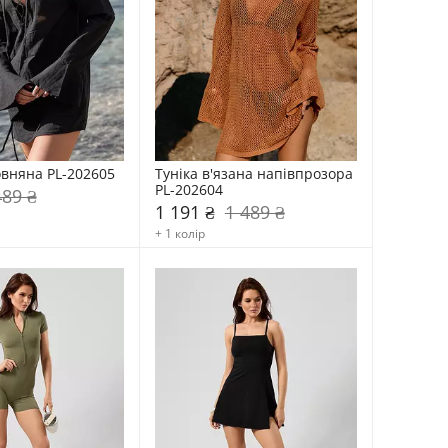
овняна PL-202605
Туніка в'язана напівпрозора 
PL-202604
489 ₴
1 191 ₴
1 489 ₴
+ 1 колір