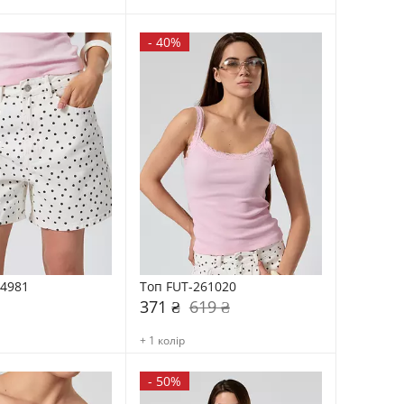
-
40%
-4981
Топ FUT-261020
371 ₴
619 ₴
+ 1 колір
-
50%