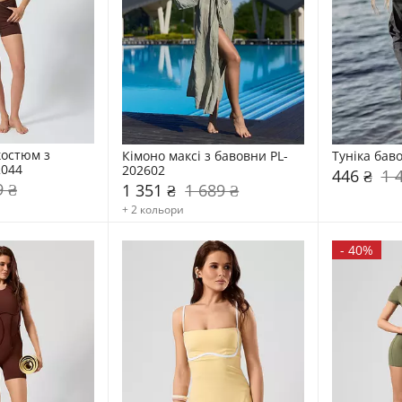
остюм з 
Кімоно максі з бавовни PL-
Туніка бав
2044
202602
446 ₴
1 
9 ₴
1 351 ₴
1 689 ₴
+ 2 кольори
-
40%