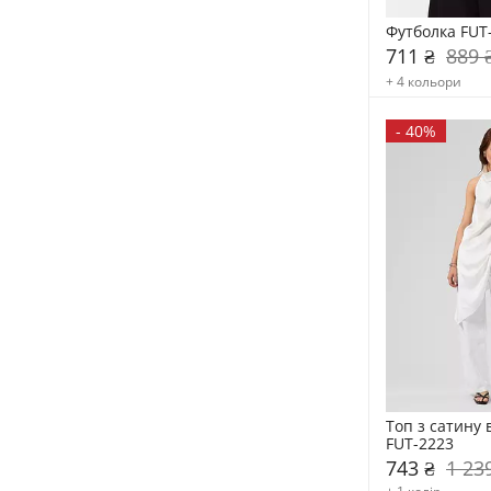
Футболка FUT
711 ₴
889 
+ 4 кольори
-
40%
Топ з сатину 
FUT-2223
743 ₴
1 23