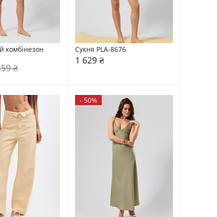
комбінезон    
Сукня PLA-8676
1 629 ₴
459 ₴
-
50%