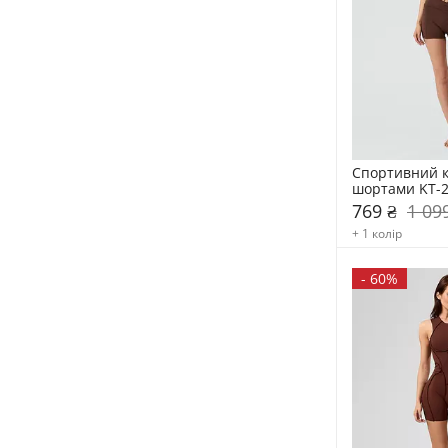
Спортивний к
шортами KT-
769 ₴
1 09
+ 1 колір
-
60%