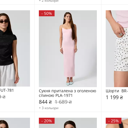
+ 2 кольори
-
50%
FUT-781
Сукня приталена з оголеною 
Шорти  BR
спиною PLA-1971
9 ₴
1 199 ₴
844 ₴
1 689 ₴
+ 3 кольори
-
20%
-
25%