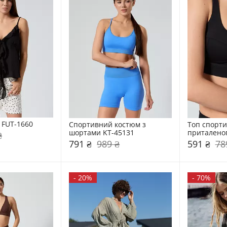
 FUT-1660
Спортивний костюм з 
Топ спорти
шортами KT-45131
приталеног
₴
791 ₴
989 ₴
591 ₴
78
-
20%
-
70%