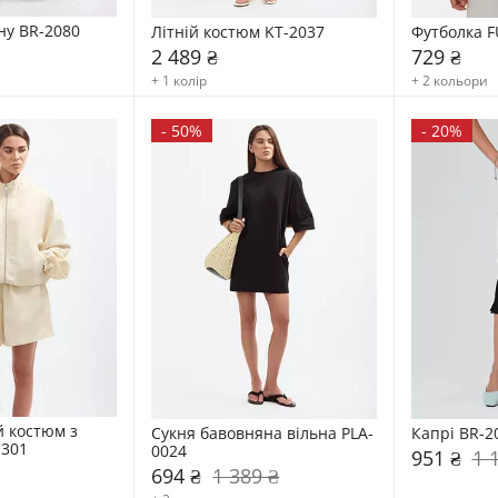
ну BR-2080
Літній костюм KT-2037
Футболка F
2 489 ₴
729 ₴
+ 1 колір
+ 2 кольори
-
50%
-
20%
 костюм з 
Сукня бавовняна вільна PLA-
Капрі BR-2
1301
0024
951 ₴
1 
694 ₴
1 389 ₴