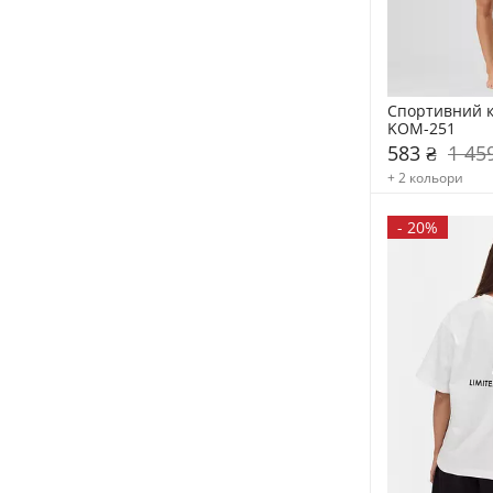
Спортивний ком
KOM-251
583 ₴
1 45
+ 2 кольори
-
20%