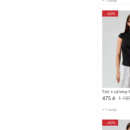
+ 1 колір
-
60%
Топ з сатину 
475 ₴
1 18
+ 1 колір
-
45%