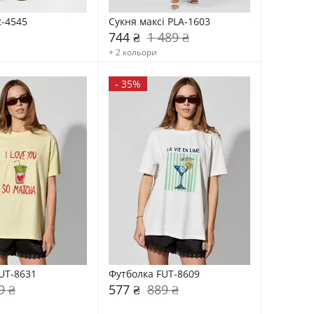
-4545
Сукня максі PLA-1603
744 ₴
1 489 ₴
+ 2 кольори
-
35%
UT-8631
Футболка FUT-8609
9 ₴
577 ₴
889 ₴