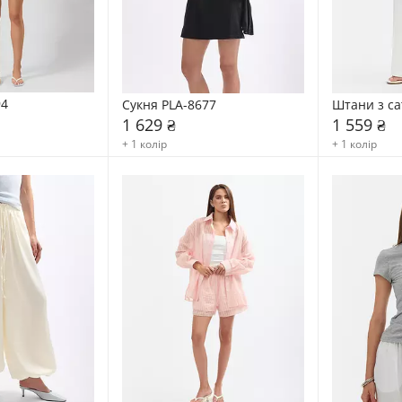
94
Сукня PLA-8677
Штани з са
1 629 ₴
1 559 ₴
+ 1 колір
+ 1 колір