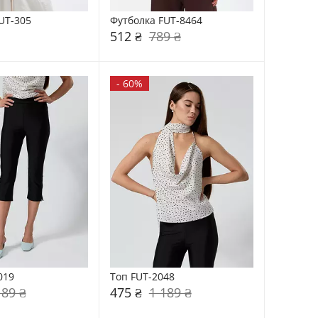
UT-305
Футболка FUT-8464
512 ₴
789 ₴
-
60%
019
Топ FUT-2048
189 ₴
475 ₴
1 189 ₴