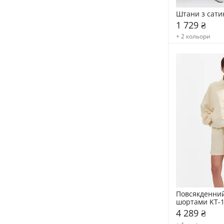
Штани з сати
1 729 ₴
+ 2 кольори
Повсякденний
шортами KT-
4 289 ₴