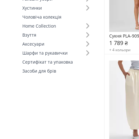
Хустинки
Розмір (19)
Чоловіча колекція
Home Collection
Вид товару (21)
Взуття
Сукня PLA-90
1 789 ₴
Виробник (1)
Аксесуари
+ 4 кольори
FAMO, власне виробництво (111)
Шарфи та рукавички
Сертифікат та упаковка
Засоби для брів