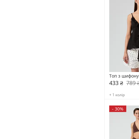
Топ з шифону
433 ₴
789 
+ 1 колір
-
30%