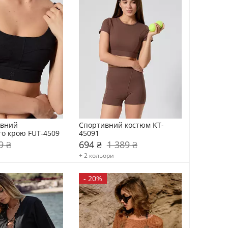
вний 
Спортивний костюм KT-
о крою FUT-4509
45091
9 ₴
694 ₴
1 389 ₴
+ 2 кольори
-
20%