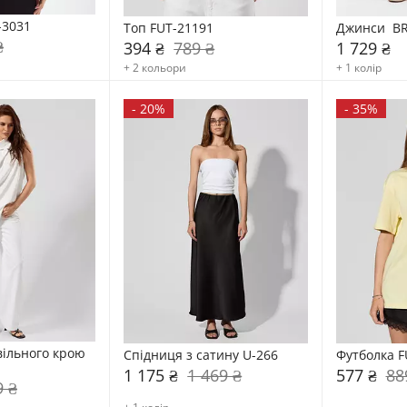
-3031
Топ FUT-21191
Джинси  BR
₴
394 ₴
789 ₴
1 729 ₴
+ 2 кольори
+ 1 колір
-
20%
-
35%
вільного крою 
Спідниця з сатину U-266
Футболка F
1 175 ₴
1 469 ₴
577 ₴
88
9 ₴