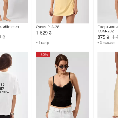
бінезон    
Сукня PLA-28
Спортивний 
KOM-202
1 629 ₴
9 ₴
875 ₴
1 
+ 1 колір
+ 3 кольори
-
50%