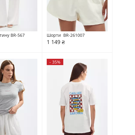
тину BR-567
Шорти  BR-261007
1 149 ₴
-
35%