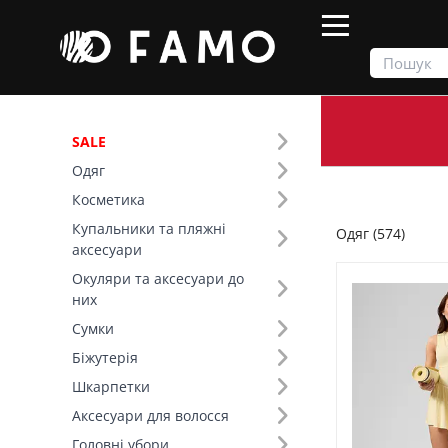
SALE
Одяг
Продукти
Одяг
Косметика
Купальники та пляжні
Одяг (574)
Фільтр
аксесуари
Окуляри та аксесуари до
Ціна
них
Сумки
SALE
Біжутерія
Шкарпетки
Тип виробу (40)
Аксесуари для волосся
Основний колір (16)
Головні убори