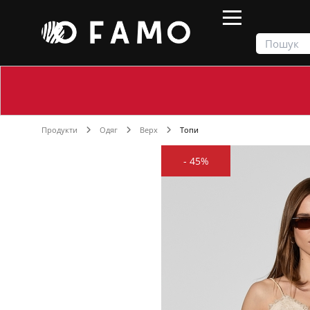
Продукти
Одяг
Верх
Топи
-
45%