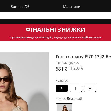
Summer'26
Магазини
ФІНАЛЬНІ ЗНИЖКИ
Термін відправки
до 7 робочих днів, акція діє до закінчення акційних товарів
Топ з сатину FUT-1742
Бе
FUT-1742
(
465125
)
681 ₴
1 239 ₴
Розмір:
S
L
M
Колір:
Бежевий